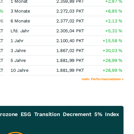
KT
1 Monat
2.359,89
PKT
+2,87
%
%
3 Monate
2.272,03
PKT
+6,85
%
26
6 Monate
2.377,02
PKT
+2,13
%
KT
Lfd. Jahr
2.305,04
PKT
+5,32
%
KT
1 Jahr
2.100,40
PKT
+15,58
%
KT
3 Jahre
1.867,02
PKT
+30,03
%
KT
5 Jahre
1.881,99
PKT
+28,99
%
KT
10 Jahre
1.881,99
PKT
+28,99
%
mehr Performancedaten »
urozone ESG Transition Decrement 5% Index