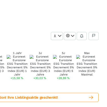
1 Jahr
3J
5J
Max
+15,58
%
+30,03
%
+28,99
%
! Ihre Lieblingsaktie geschenkt!