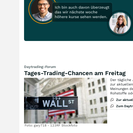
Daytrading-Forum
Tages-Trading-Chancen am Freitag
Der tägliche
zur aktuelle
Meinungen de
Rohstoffe od
Zur aktue
Zum Dayt
Foto: gary718 - 123RF Stockfoto