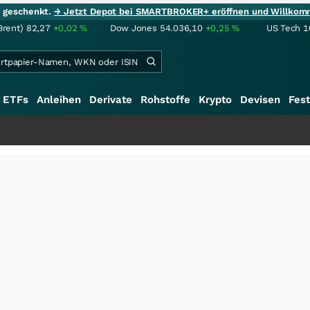
ie geschenkt.
→ Jetzt Depot bei SMARTBROKER+ eröffnen und Willkom
Brent)
82,27
+0,02
%
Dow Jones
54.036,10
+0,25
%
US Tech 1
ETFs
Anleihen
Derivate
Rohstoffe
Krypto
Devisen
Fest
+++
S