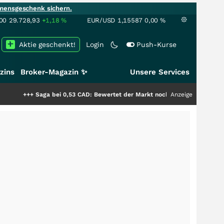
mensgeschenk sichern.
00
29.728,93
+1,18
%
EUR/USD
1,15587
0,00
%
Aktie geschenkt!
Login
Push-Kurse
zins
Broker-Magazin ✨
Unsere Services
aga bei 0,53 CAD: Bewertet der Markt noch immer nur die Hälfte der Stor
Anzeige