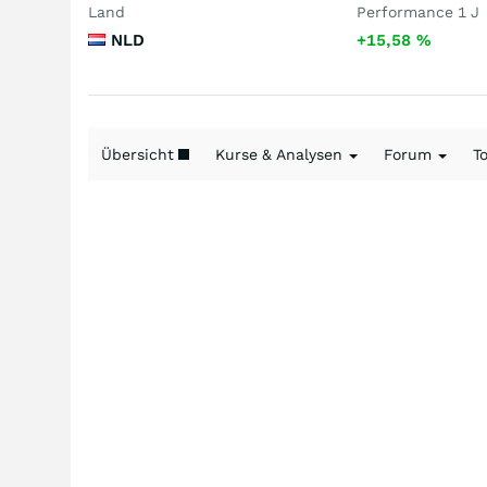
Land
Performance 1 J
NLD
+15,58
%
Übersicht
Kurse & Analysen
Forum
T