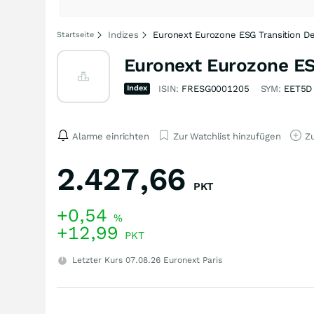
Indizes
Euronext Eurozone ESG Transition D
Startseite
Euronext Eurozone ES
Index
ISIN:
FRESG0001205
SYM:
EET5D
Alarme einrichten
Zur Watchlist hinzufügen
Zu
2.427,66
PKT
+0,54
%
+12,99
PKT
Letzter Kurs
07.08.26
Euronext Paris