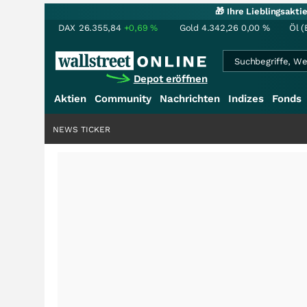
🎁 Ihre Lieblingsakt
DAX
26.355,84
+0,69
%
Gold
4.342,26
0,00
%
Öl (
Depot eröffnen
Aktien
Community
Nachrichten
Indizes
Fonds
NEWS TICKER