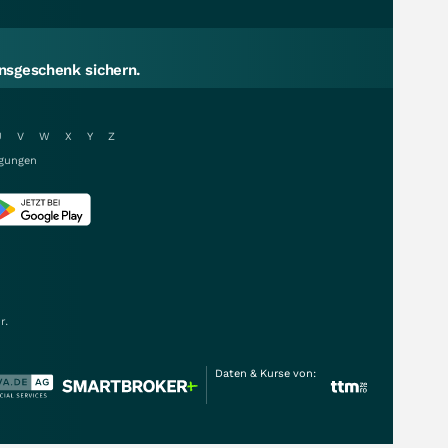
sgeschenk sichern.
U
V
W
X
Y
Z
gungen
r.
Daten & Kurse von: