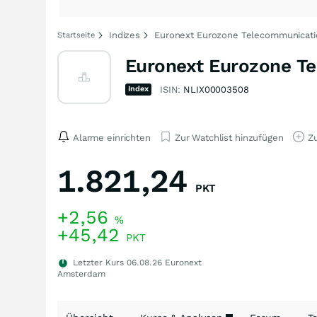
Indizes
Euronext Eurozone Telecommunicati
Startseite
Euronext Eurozone T
Index
ISIN:
NLIX00003508
Alarme einrichten
Zur Watchlist hinzufügen
Zu
1.821,24
PKT
+2,56
%
+45,42
PKT
Letzter Kurs
06.08.26
Euronext
Amsterdam