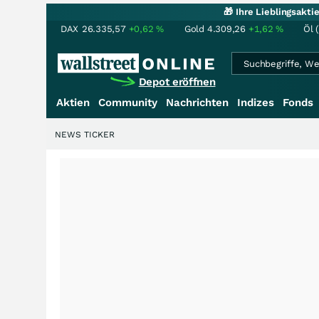
🎁 Ihre Lieblingsakt
DAX
26.335,57
+0,62
%
Gold
4.309,26
+1,62
%
Öl 
Depot eröffnen
Aktien
Community
Nachrichten
Indizes
Fonds
NEWS TICKER