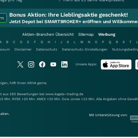
Bonus Aktion:
Ihre Lieblingsaktie geschenkt!
rn
Jetzt Depot bei SMARTBROKER+ eröffnen und Willkommen
Aktien-Branchen Übersicht
Sitemap
Werbung
A
B
C
D
E
F
G
H
I
J
K
L
M
N
O
P
Q
R
S
T
essum
Disclaimer
Datenschutz
Datenschutz-Einstellungen
Nutzungsbedin
Unsere Apps:
gen, hilft Ihnen
ARIVA
gerne.
elt aus 285 Bewertungen bei www.kagels-trading.de
15 Min. NYSE +20 Min. AMEX +20 Min. Dow Jones +15 Min. Alle Angaben ohne Gewäh
alten.
Mit Unterstützung von: