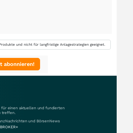
rodukte und nicht für langfristige Anlagestrategien geeignet.
t abonnieren!
für einen aktuellen und fundierten
 treffen.
nanzNachrichten und BörsenNews
BROKER+