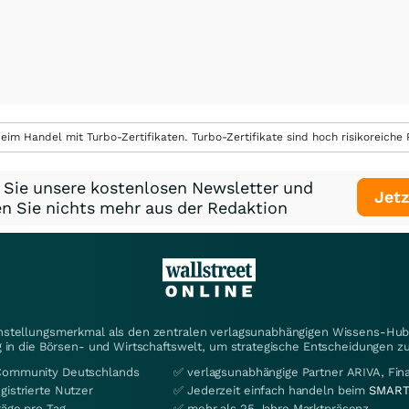
eim Handel mit Turbo-Zertifikaten. Turbo-Zertifikate sind hoch risikoreiche P
 Sie unsere kostenlosen Newsletter und
Jetz
n Sie nichts mehr aus der Redaktion
instellungsmerkmal als den zentralen verlagsunabhängigen Wissens-Hub 
 in die Börsen- und Wirtschaftswelt, um strategische Entscheidungen zu
Community Deutschlands
✅ verlagsunabhängige Partner ARIVA, Fi
gistrierte Nutzer
✅ Jederzeit einfach handeln beim
SMART
räge pro Tag
✅ mehr als 25 Jahre Marktpräsenz