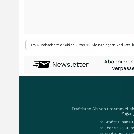
Im Durchschnitt erleiden 7 von 10 Kleinanlegern Verluste b
Abonnieren
Newsletter
verpasse
Profitieren Sie von unserem Alle
Zugang
✅ Größte Finanz-
✅ über 550.000 re
✅ rund 2.000 Beit