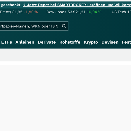
ie geschenkt.
→ Jetzt Depot bei SMARTBROKER+ eröffnen und Willkom
(Brent)
81,95
-1,90
%
Dow Jones
53.921,21
+0,04
%
US Tech 1
ETFs
Anleihen
Derivate
Rohstoffe
Krypto
Devisen
Fest