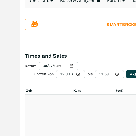
Übersicht
Kurse & Analysen
Forum
T
🎁
SMARTBROKER+
Times and Sales
Datum
Akt
Uhrzeit von
bis
Zeit
Kurs
Perf.