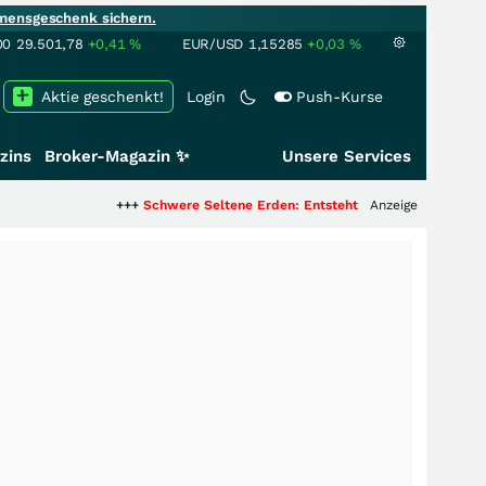
mensgeschenk sichern.
00
29.501,78
+0,41
%
EUR/USD
1,15285
+0,03
%
Aktie geschenkt!
Login
Push-Kurse
zins
Broker-Magazin ✨
Unsere Services
+++
Schwere Seltene Erden: Entsteht hier die nächste Milliar
Anzeige