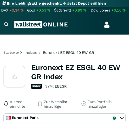
🎁 Ihre Lieblingsaktie geschenkt.
→ Jetzt Depot eröffnen
DAX
-0,34
%
Gold
+0,53
%
Öl (Brent)
+0,89
%
Dow Jones
+0,16
%
Indizes
Euronext EZ ESGL 40 EW GR
Startseite
Euronext EZ ESGL 40 EW
GR Index
Index
SYM:
EEEGR
Alarme
Zur Watchlist
Zum Portfolio
einrichten
hinzufügen
hinzufügen
Euronext Paris