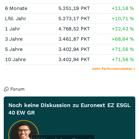
6 Monate
5.251,19
PKT
+11,18
%
Lfd. Jahr
5.273,17
PKT
+10,71
%
1 Jahr
4.768,52
PKT
+22,43
%
3 Jahre
3.461,87
PKT
+68,64
%
5 Jahre
3.402,94
PKT
+71,56
%
10 Jahre
3.402,94
PKT
+71,56
%
mehr Performancedaten »
Forum
Noch keine Diskussion zu Euronext EZ ESGL
40 EW GR