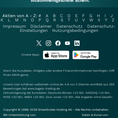
Willkommensgeschenk sichern.
Aktien von A - Z:
#
A
B
C
D
E
F
G
H
I
J
K
L
M
N
O
P
Q
R
S
T
U
V
W
X
Y
Z
Impressum
Disclaimer
Datenschutz
Datenschutz-
Einstellungen
Nutzungsbedingungen
Unsere Apps:
Wenn Sie Kursdaten, Widgets oder andere Finanzinformationen benötigen, hilft
Ihnen
ARIVA
gerne.
Unsere User schätzen wallstreet-online.de: 4.8 von 5 Sternen ermittelt aus 285
Bewertungen bei www.kagels-trading.de
Zeitverzögerung der Kursdaten: Deutsche Börsen +15 Min. NASDAQ +15 Min.
NYSE +20 Min. AMEX +20 Min. Dow Jones +15 Min. Alle Angaben ohne Gewähr.
Copyright © 1998-2026 Smartbroker Holding AG - Alle Rechte vorbehalten.
Mit Unterstützung von:
Daten & Kurse von: