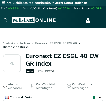
🎁 Ihre Lieblingsaktie geschenkt.
→ Jetzt Depot eröffnen
DAX
+0,69
%
Gold
0,00
%
Öl (Brent)
+0,02
%
Dow Jones
+0,25
%
Indizes
Euronext EZ ESGL 40 EW GR
Startseite
Historische Kurse
Euronext EZ ESGL 40 EW
GR Index
Index
SYM:
EEEGR
Alarme
Zur Watchlist
Zum Portfolio
einrichten
hinzufügen
hinzufügen
Euronext Paris