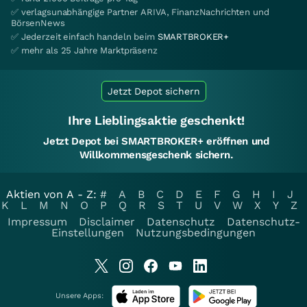
✅ verlagsunabhängige Partner ARIVA, FinanzNachrichten und
BörsenNews
✅ Jederzeit einfach handeln beim
SMARTBROKER+
✅ mehr als 25 Jahre Marktpräsenz
Jetzt Depot sichern
Ihre Lieblingsaktie geschenkt!
Jetzt Depot bei SMARTBROKER+ eröffnen und
Willkommensgeschenk sichern.
Aktien von A - Z:
#
A
B
C
D
E
F
G
H
I
J
K
L
M
N
O
P
Q
R
S
T
U
V
W
X
Y
Z
Impressum
Disclaimer
Datenschutz
Datenschutz-
Einstellungen
Nutzungsbedingungen
Unsere Apps: