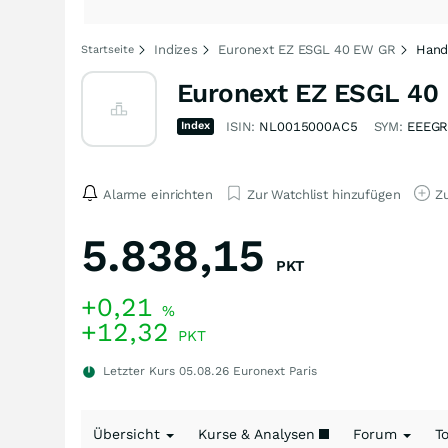
Indizes
Euronext EZ ESGL 40 EW GR
Hand
Startseite
Euronext EZ ESGL 40
Index
ISIN:
NL0015000AC5
SYM:
EEEG
Alarme einrichten
Zur Watchlist hinzufügen
Zu
5.838,15
PKT
+0,21
%
+12,32
PKT
Letzter Kurs
05.08.26
Euronext Paris
Übersicht
Kurse & Analysen
Forum
T