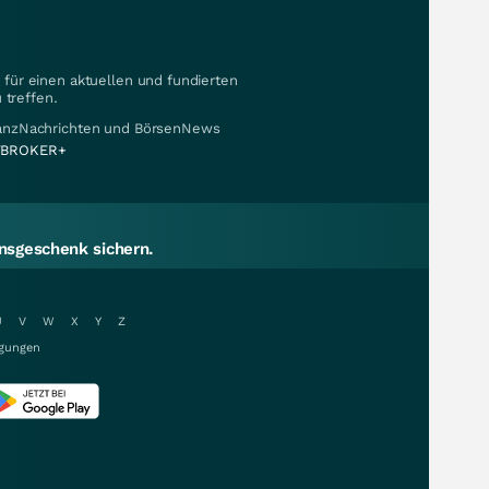
für einen aktuellen und fundierten
 treffen.
nanzNachrichten und BörsenNews
BROKER+
sgeschenk sichern.
U
V
W
X
Y
Z
gungen