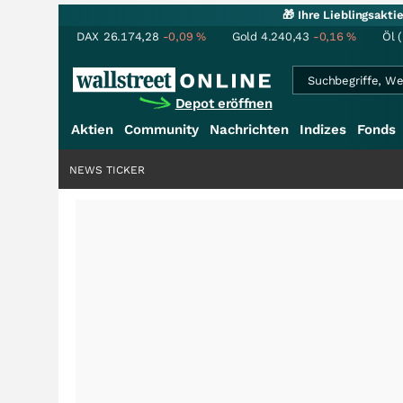
🎁 Ihre Lieblingsakt
DAX
26.174,28
-0,09
%
Gold
4.240,43
-0,16
%
Öl 
Depot eröffnen
Aktien
Community
Nachrichten
Indizes
Fonds
NEWS TICKER