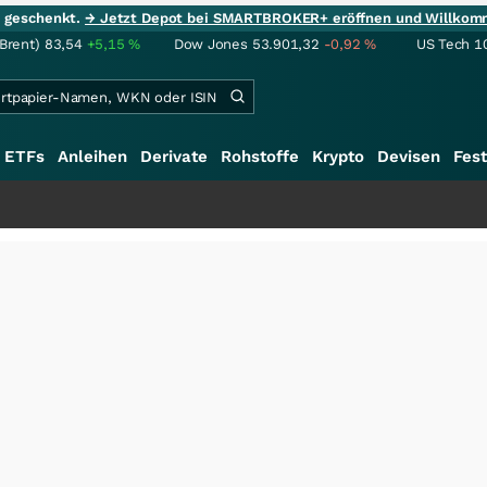
ie geschenkt.
→ Jetzt Depot bei SMARTBROKER+ eröffnen und Willkom
(Brent)
83,54
+5,15
%
Dow Jones
53.901,32
-0,92
%
US Tech 1
ETFs
Anleihen
Derivate
Rohstoffe
Krypto
Devisen
Fest