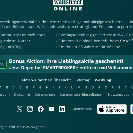
instellungsmerkmal als den zentralen verlagsunabhängigen Wissens-Hub 
 in die Börsen- und Wirtschaftswelt, um strategische Entscheidungen zu
Community Deutschlands
✅ verlagsunabhängige Partner ARIVA, Fi
gistrierte Nutzer
✅ Jederzeit einfach handeln beim
SMART
räge pro Tag
✅ mehr als 25 Jahre Marktpräsenz
Bonus Aktion:
Ihre Lieblingsaktie geschenkt!
rn
Jetzt Depot bei SMARTBROKER+ eröffnen und Willkommen
Aktien-Branchen Übersicht
Sitemap
Werbung
A
B
C
D
E
F
G
H
I
J
K
L
M
N
O
P
Q
R
S
T
essum
Disclaimer
Datenschutz
Datenschutz-Einstellungen
Nutzungsbedin
Unsere Apps:
gen, hilft Ihnen
ARIVA
gerne.