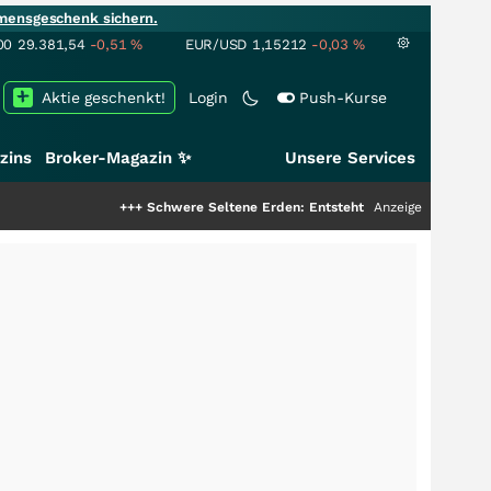
mensgeschenk sichern.
00
29.381,54
-0,51
%
EUR/USD
1,15212
-0,03
%
Aktie geschenkt!
Login
Push-Kurse
zins
Broker-Magazin ✨
Unsere Services
+++
Schwere Seltene Erden: Entsteht hier die nächste Milliar
Anzeige