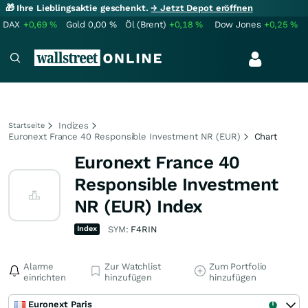
🎁 Ihre Lieblingsaktie geschenkt.
→ Jetzt Depot eröffnen
DAX
+0,69
%
Gold
0,00
%
Öl (Brent)
+0,18
%
Dow Jones
+0,25
%
Indizes
Startseite
Euronext France 40 Responsible Investment NR (EUR)
Chart
Euronext France 40
Responsible Investment
NR (EUR) Index
Index
SYM:
F4RIN
Alarme
Zur Watchlist
Zum Portfolio
einrichten
hinzufügen
hinzufügen
Euronext Paris