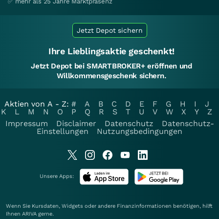
✅ mehr als 25 Jahre Marktpräsenz
Jetzt Depot sichern
Ihre Lieblingsaktie geschenkt!
Jetzt Depot bei SMARTBROKER+ eröffnen und
Willkommensgeschenk sichern.
Aktien von A - Z:
#
A
B
C
D
E
F
G
H
I
J
K
L
M
N
O
P
Q
R
S
T
U
V
W
X
Y
Z
Impressum
Disclaimer
Datenschutz
Datenschutz-
Einstellungen
Nutzungsbedingungen
Unsere Apps:
Wenn Sie Kursdaten, Widgets oder andere Finanzinformationen benötigen, hilft
Ihnen
ARIVA
gerne.