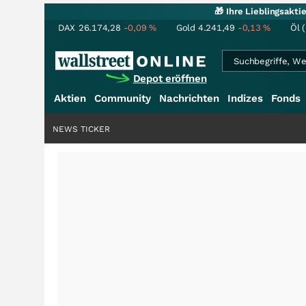
🎁 Ihre Lieblingsakt
DAX
26.174,28
-0,09
%
Gold
4.241,49
-0,13
%
Öl 
Depot eröffnen
Aktien
Community
Nachrichten
Indizes
Fonds
NEWS TICKER