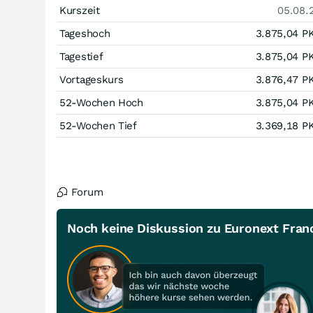
Kurszeit
05.08.
Tageshoch
3.875,04
P
Tagestief
3.875,04
P
Vortageskurs
3.876,47
P
52-Wochen Hoch
3.875,04
P
52-Wochen Tief
3.369,18
P
Forum
Noch keine Diskussion zu Euronext Fran