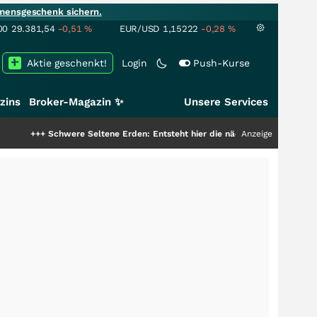
mensgeschenk sichern.
00
29.381,54
-0,51
%
EUR/USD
1,15222
-0,28
%
Aktie geschenkt!
Login
Push-Kurse
zins
Broker-Magazin ✨
Unsere Services
chwere Seltene Erden: Entsteht hier die nächste Milliardenstory?
Anzeige
+++