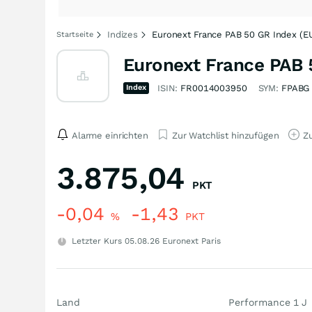
Indizes
Euronext France PAB 50 GR Index (E
Startseite
Euronext France PAB 
Index
ISIN:
FR0014003950
SYM:
FPABG
Alarme einrichten
Zur Watchlist hinzufügen
Zu
3.875,04
PKT
-0,04
-1,43
%
PKT
Letzter Kurs
05.08.26
Euronext Paris
Land
Performance 1 J