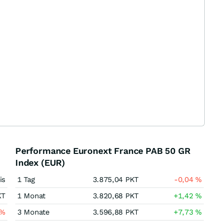
Performance Euronext France PAB 50 GR
Index (EUR)
is
1 Tag
3.875,04
PKT
-0,04
%
KT
1 Monat
3.820,68
PKT
+1,42
%
%
3 Monate
3.596,88
PKT
+7,73
%