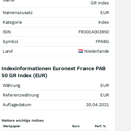
Name
GR Index
Namenszusatz
EUR
Kategorie
Index
ISIN
FR0014003950
Symbol
FPABG
Land
Niederlande
Indexinformationen Euronext France PAB
50 GR Index (EUR)
Währung
EUR
Referenzwährung
EUR
Auflagedatum
30.04.2021
Weitere wichtige Indizes
Wertpapier
Kurs
Perf. %