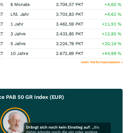
26
6 Monate
3.704,57
PKT
+4,60
%
KT
Lfd. Jahr
3.703,83
PKT
+4,62
%
KT
1 Jahr
3.462,59
PKT
+11,91
%
KT
3 Jahre
3.433,85
PKT
+12,85
%
KT
5 Jahre
3.224,78
PKT
+20,16
%
KT
10 Jahre
2.672,69
PKT
+44,99
%
mehr Performancedaten »
ce PAB 50 GR Index (EUR)