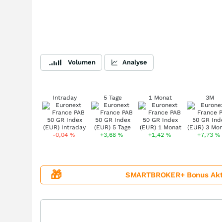
Volumen
Analyse
Intraday
5 Tage
1 Monat
3M
-0,04
%
+3,68
%
+1,42
%
+7,73
%
🎁
SMARTBROKER+ Bonus Aktion