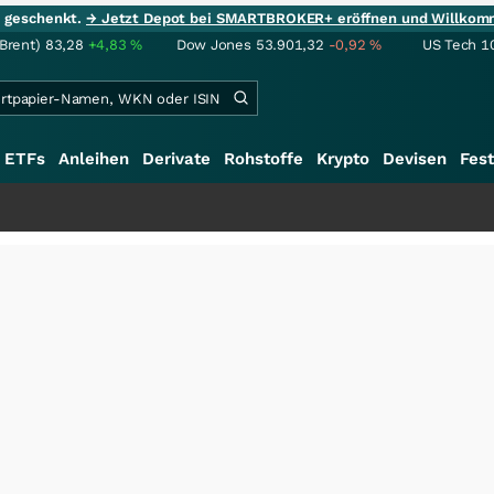
ie geschenkt.
→ Jetzt Depot bei SMARTBROKER+ eröffnen und Willkom
(Brent)
83,28
+4,83
%
Dow Jones
53.901,32
-0,92
%
US Tech 1
ETFs
Anleihen
Derivate
Rohstoffe
Krypto
Devisen
Fest
+++
S