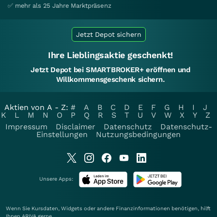
✅ mehr als 25 Jahre Marktpräsenz
Jetzt Depot sichern
Ihre Lieblingsaktie geschenkt!
Jetzt Depot bei SMARTBROKER+ eröffnen und
Willkommensgeschenk sichern.
Aktien von A - Z:
#
A
B
C
D
E
F
G
H
I
J
K
L
M
N
O
P
Q
R
S
T
U
V
W
X
Y
Z
Impressum
Disclaimer
Datenschutz
Datenschutz-
Einstellungen
Nutzungsbedingungen
Unsere Apps:
Wenn Sie Kursdaten, Widgets oder andere Finanzinformationen benötigen, hilft
Ihnen
ARIVA
gerne.