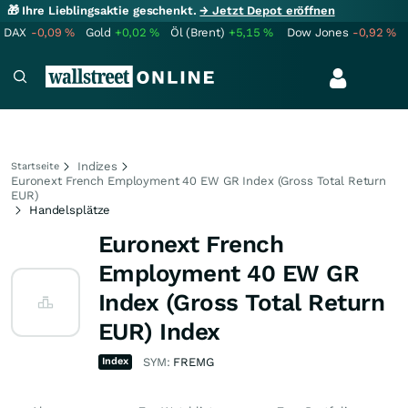
🎁 Ihre Lieblingsaktie geschenkt.
→ Jetzt Depot eröffnen
DAX
-0,09
%
Gold
+0,02
%
Öl (Brent)
+5,15
%
Dow Jones
-0,92
%
Indizes
Startseite
Euronext French Employment 40 EW GR Index (Gross Total Return
EUR)
Handelsplätze
Euronext French
Employment 40 EW GR
Index (Gross Total Return
EUR) Index
Index
SYM:
FREMG