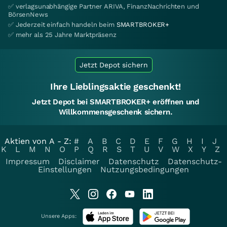
✅ verlagsunabhängige Partner ARIVA, FinanzNachrichten und
BörsenNews
✅ Jederzeit einfach handeln beim
SMARTBROKER+
✅ mehr als 25 Jahre Marktpräsenz
Jetzt Depot sichern
Ihre Lieblingsaktie geschenkt!
Jetzt Depot bei SMARTBROKER+ eröffnen und
Willkommensgeschenk sichern.
Aktien von A - Z:
#
A
B
C
D
E
F
G
H
I
J
K
L
M
N
O
P
Q
R
S
T
U
V
W
X
Y
Z
Impressum
Disclaimer
Datenschutz
Datenschutz-
Einstellungen
Nutzungsbedingungen
Unsere Apps: