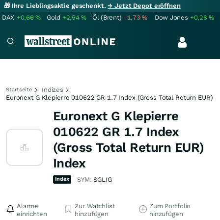
🎁 Ihre Lieblingsaktie geschenkt.
→ Jetzt Depot eröffnen
DAX
+0,66
%
Gold
+2,54
%
Öl (Brent)
-1,73
%
Dow Jones
+0,28
%
Indizes
Startseite
Euronext G Klepierre 010622 GR 1.7 Index (Gross Total Return EUR)
Euronext G Klepierre
010622 GR 1.7 Index
(Gross Total Return EUR)
Index
Index
SYM:
SGLIG
Alarme
Zur Watchlist
Zum Portfolio
einrichten
hinzufügen
hinzufügen