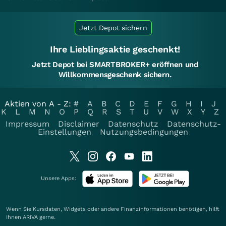
Jetzt Depot sichern
Ihre Lieblingsaktie geschenkt!
Jetzt Depot bei SMARTBROKER+ eröffnen und
Willkommensgeschenk sichern.
Aktien von A - Z:
#
A
B
C
D
E
F
G
H
I
J
K
L
M
N
O
P
Q
R
S
T
U
V
W
X
Y
Z
Impressum
Disclaimer
Datenschutz
Datenschutz-
Einstellungen
Nutzungsbedingungen
Unsere Apps:
Wenn Sie Kursdaten, Widgets oder andere Finanzinformationen benötigen, hilft
Ihnen
ARIVA
gerne.