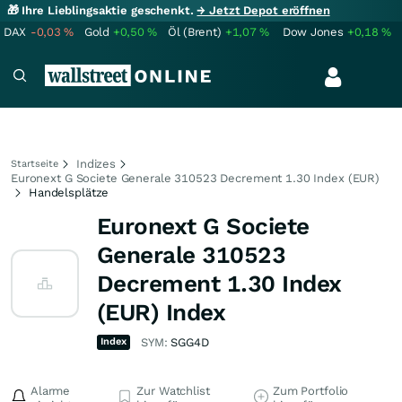
🎁 Ihre Lieblingsaktie geschenkt.
→ Jetzt Depot eröffnen
DAX
-0,03
%
Gold
+0,50
%
Öl (Brent)
+1,07
%
Dow Jones
+0,18
%
Indizes
Startseite
Euronext G Societe Generale 310523 Decrement 1.30 Index (EUR)
Handelsplätze
Euronext G Societe
Generale 310523
Decrement 1.30 Index
(EUR) Index
Index
SYM:
SGG4D
Alarme
Zur Watchlist
Zum Portfolio