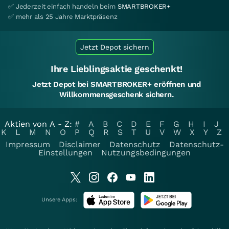
✅ Jederzeit einfach handeln beim
SMARTBROKER+
✅ mehr als 25 Jahre Marktpräsenz
Jetzt Depot sichern
Ihre Lieblingsaktie geschenkt!
Jetzt Depot bei SMARTBROKER+ eröffnen und
Willkommensgeschenk sichern.
Aktien von A - Z:
#
A
B
C
D
E
F
G
H
I
J
K
L
M
N
O
P
Q
R
S
T
U
V
W
X
Y
Z
Impressum
Disclaimer
Datenschutz
Datenschutz-
Einstellungen
Nutzungsbedingungen
Unsere Apps: