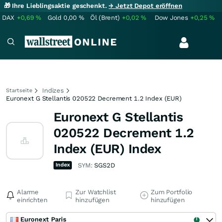
🎁 Ihre Lieblingsaktie geschenkt.
→ Jetzt Depot eröffnen
DAX
+0,69
%
Gold
0,00
%
Öl (Brent)
+0,02
%
Dow Jones
+0,25
%
Indizes
Startseite
Euronext G Stellantis 020522 Decrement 1.2 Index (EUR)
Euronext G Stellantis
020522 Decrement 1.2
Index (EUR) Index
Index
SYM:
SGS2D
Alarme
Zur Watchlist
Zum Portfolio
einrichten
hinzufügen
hinzufügen
Euronext Paris