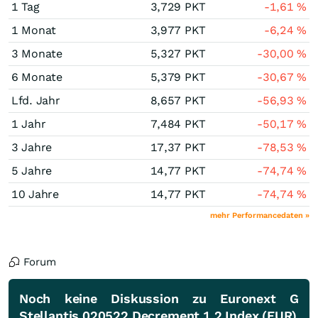
1 Tag
3,729
PKT
-1,61
%
1 Monat
3,977
PKT
-6,24
%
3 Monate
5,327
PKT
-30,00
%
6 Monate
5,379
PKT
-30,67
%
Lfd. Jahr
8,657
PKT
-56,93
%
1 Jahr
7,484
PKT
-50,17
%
3 Jahre
17,37
PKT
-78,53
%
5 Jahre
14,77
PKT
-74,74
%
10 Jahre
14,77
PKT
-74,74
%
mehr Performancedaten »
Forum
Noch keine Diskussion zu Euronext G
Stellantis 020522 Decrement 1.2 Index (EUR)