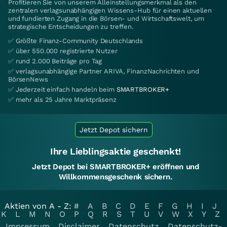
Profitieren Sie von unserem Alleinstellungsmerkmal als den
zentralen verlagsunabhängigen Wissens-Hub für einen aktuellen
und fundierten Zugang in die Börsen- und Wirtschaftswelt, um
strategische Entscheidungen zu treffen.
✅ Größte Finanz-Community Deutschlands
✅ über 550.000 registrierte Nutzer
✅ rund 2.000 Beiträge pro Tag
✅ verlagsunabhängige Partner ARIVA, FinanzNachrichten und
BörsenNews
✅ Jederzeit einfach handeln beim
SMARTBROKER+
✅ mehr als 25 Jahre Marktpräsenz
Jetzt Depot sichern
Ihre Lieblingsaktie geschenkt!
Jetzt Depot bei SMARTBROKER+ eröffnen und
Willkommensgeschenk sichern.
Aktien von A - Z:
#
A
B
C
D
E
F
G
H
I
J
K
L
M
N
O
P
Q
R
S
T
U
V
W
X
Y
Z
Impressum
Disclaimer
Datenschutz
Datenschutz-