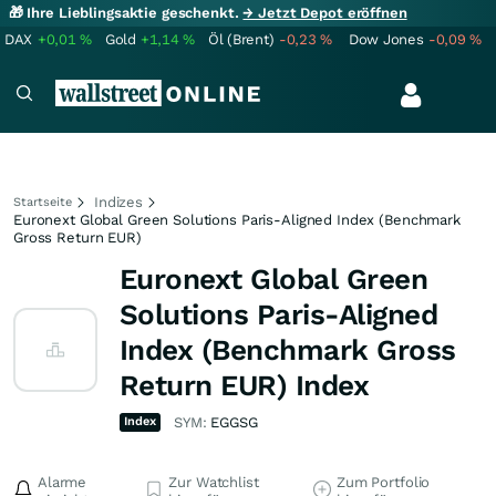
🎁 Ihre Lieblingsaktie geschenkt.
→ Jetzt Depot eröffnen
DAX
+0,01
%
Gold
+1,14
%
Öl (Brent)
-0,23
%
Dow Jones
-0,09
%
Indizes
Startseite
Euronext Global Green Solutions Paris-Aligned Index (Benchmark
Gross Return EUR)
Euronext Global Green
Solutions Paris-Aligned
Index (Benchmark Gross
Return EUR) Index
Index
SYM:
EGGSG
Alarme
Zur Watchlist
Zum Portfolio