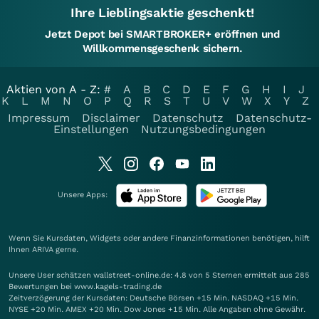
Ihre Lieblingsaktie geschenkt!
Jetzt Depot bei SMARTBROKER+ eröffnen und
Willkommensgeschenk sichern.
Aktien von A - Z:
#
A
B
C
D
E
F
G
H
I
J
K
L
M
N
O
P
Q
R
S
T
U
V
W
X
Y
Z
Impressum
Disclaimer
Datenschutz
Datenschutz-
Einstellungen
Nutzungsbedingungen
Unsere Apps:
Wenn Sie Kursdaten, Widgets oder andere Finanzinformationen benötigen, hilft
Ihnen
ARIVA
gerne.
Unsere User schätzen wallstreet-online.de: 4.8 von 5 Sternen ermittelt aus 285
Bewertungen bei www.kagels-trading.de
Zeitverzögerung der Kursdaten: Deutsche Börsen +15 Min. NASDAQ +15 Min.
NYSE +20 Min. AMEX +20 Min. Dow Jones +15 Min. Alle Angaben ohne Gewähr.