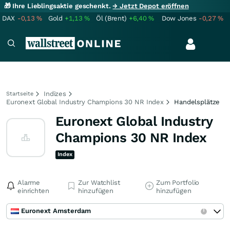
🎁 Ihre Lieblingsaktie geschenkt.
→ Jetzt Depot eröffnen
DAX
-0,13
%
Gold
+1,13
%
Öl (Brent)
+6,40
%
Dow Jones
-0,27
%
Indizes
Startseite
Euronext Global Industry Champions 30 NR Index
Handelsplätze
Euronext Global Industry
Champions 30 NR Index
Index
Alarme
Zur Watchlist
Zum Portfolio
einrichten
hinzufügen
hinzufügen
Euronext Amsterdam