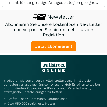
nicht für langfristige Anlagestrategien geeignet.
Newsletter
Abonnieren Sie unsere kostenlosen Newsletter
und verpassen Sie nichts mehr aus der
Redaktion
Jetzt abonnieren!
Profitieren Sie von unserem Alleinstellungsmerkmal als den
zentralen verlagsunabhängigen Wissens-Hub für einen aktuellen
und fundierten Zugang in die Börsen- und Wirtschaftswelt, um
strategische Entscheidungen zu treffen.
✅ Größte Finanz-Community Deutschlands
✅ über 550.000 registrierte Nutzer