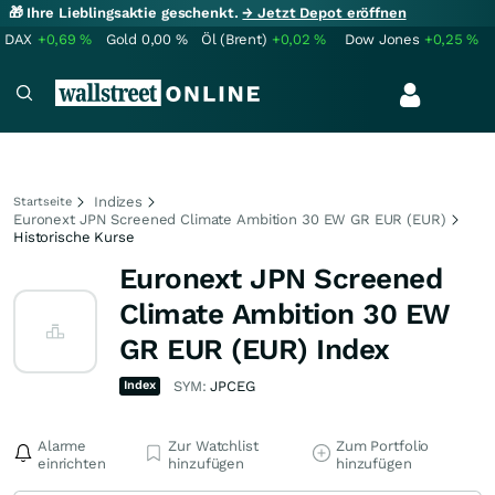
🎁 Ihre Lieblingsaktie geschenkt.
→ Jetzt Depot eröffnen
DAX
+0,69
%
Gold
0,00
%
Öl (Brent)
+0,02
%
Dow Jones
+0,25
%
Indizes
Startseite
Euronext JPN Screened Climate Ambition 30 EW GR EUR (EUR)
Historische Kurse
Euronext JPN Screened
Climate Ambition 30 EW
GR EUR (EUR) Index
Index
SYM:
JPCEG
Alarme
Zur Watchlist
Zum Portfolio
einrichten
hinzufügen
hinzufügen