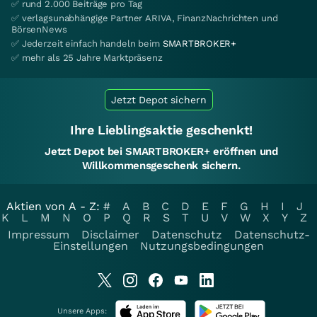
✅ rund 2.000 Beiträge pro Tag
✅ verlagsunabhängige Partner ARIVA, FinanzNachrichten und
BörsenNews
✅ Jederzeit einfach handeln beim
SMARTBROKER+
✅ mehr als 25 Jahre Marktpräsenz
Jetzt Depot sichern
Ihre Lieblingsaktie geschenkt!
Jetzt Depot bei SMARTBROKER+ eröffnen und
Willkommensgeschenk sichern.
Aktien von A - Z:
#
A
B
C
D
E
F
G
H
I
J
K
L
M
N
O
P
Q
R
S
T
U
V
W
X
Y
Z
Impressum
Disclaimer
Datenschutz
Datenschutz-
Einstellungen
Nutzungsbedingungen
Unsere Apps: