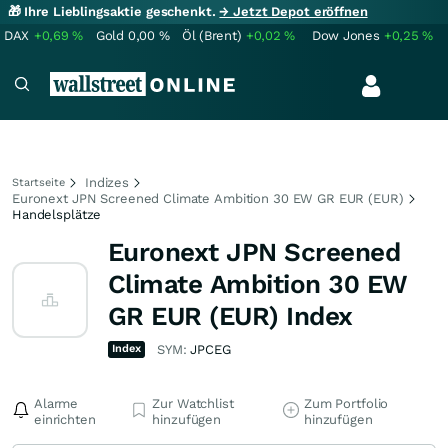
🎁 Ihre Lieblingsaktie geschenkt.
→ Jetzt Depot eröffnen
DAX
+0,69
%
Gold
0,00
%
Öl (Brent)
+0,02
%
Dow Jones
+0,25
%
Indizes
Startseite
Euronext JPN Screened Climate Ambition 30 EW GR EUR (EUR)
Handelsplätze
Euronext JPN Screened
Climate Ambition 30 EW
GR EUR (EUR) Index
Index
SYM:
JPCEG
Alarme
Zur Watchlist
Zum Portfolio
einrichten
hinzufügen
hinzufügen