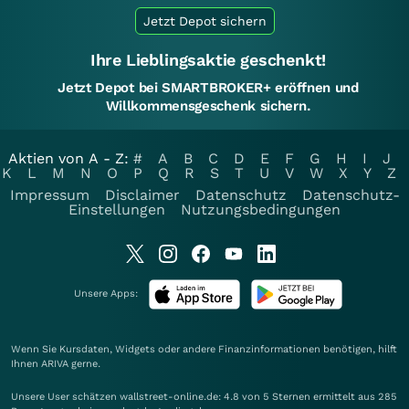
Jetzt Depot sichern
Ihre Lieblingsaktie geschenkt!
Jetzt Depot bei SMARTBROKER+ eröffnen und
Willkommensgeschenk sichern.
Aktien von A - Z:
#
A
B
C
D
E
F
G
H
I
J
K
L
M
N
O
P
Q
R
S
T
U
V
W
X
Y
Z
Impressum
Disclaimer
Datenschutz
Datenschutz-
Einstellungen
Nutzungsbedingungen
Unsere Apps:
Wenn Sie Kursdaten, Widgets oder andere Finanzinformationen benötigen, hilft
Ihnen
ARIVA
gerne.
Unsere User schätzen wallstreet-online.de: 4.8 von 5 Sternen ermittelt aus 285