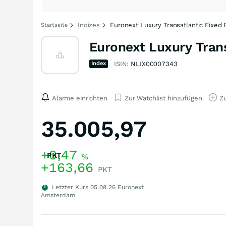
Indizes
Euronext Luxury Transatlantic Fixed
Startseite
Euronext Luxury Trans
Index
ISIN:
NLIX00007343
Alarme einrichten
Zur Watchlist hinzufügen
Zu
35.005,97
+0,47
PKT
%
+163,66
PKT
Letzter Kurs
05.08.26
Euronext
Amsterdam