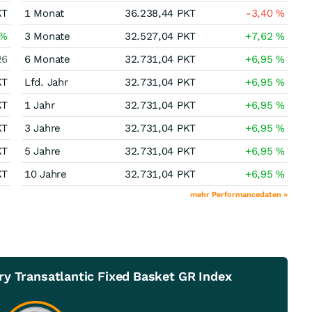
KT
1 Monat
36.238,44
PKT
-3,40
%
%
3 Monate
32.527,04
PKT
+7,62
%
26
6 Monate
32.731,04
PKT
+6,95
%
KT
Lfd. Jahr
32.731,04
PKT
+6,95
%
KT
1 Jahr
32.731,04
PKT
+6,95
%
KT
3 Jahre
32.731,04
PKT
+6,95
%
KT
5 Jahre
32.731,04
PKT
+6,95
%
KT
10 Jahre
32.731,04
PKT
+6,95
%
mehr Performancedaten »
y Transatlantic Fixed Basket GR Index