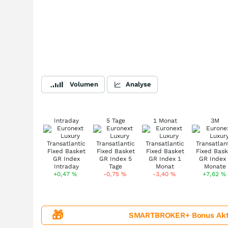
Volumen
Analyse
Intraday
5 Tage
1 Monat
3M
+0,47
%
-0,75
%
-3,40
%
+7,62
%
🎁
SMARTBROKER+ Bonus Aktion