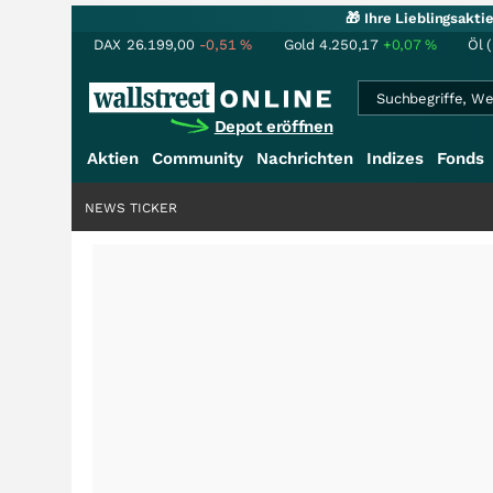
🎁 Ihre Lieblingsakt
DAX
26.199,00
-0,51
%
Gold
4.250,17
+0,07
%
Öl 
Depot eröffnen
Aktien
Community
Nachrichten
Indizes
Fonds
NEWS TICKER