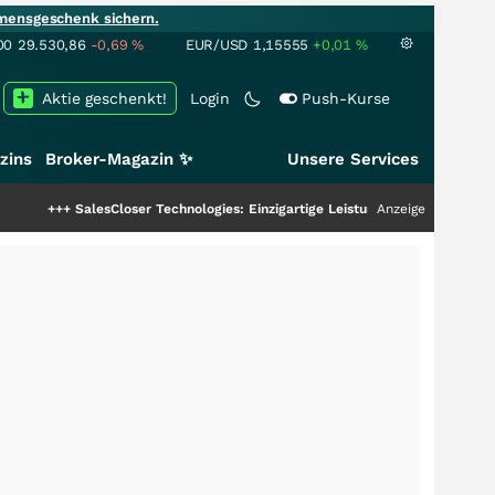
mensgeschenk sichern.
00
29.530,86
-0,69
%
EUR/USD
1,15555
+0,01
%
Aktie geschenkt!
Login
Push-Kurse
zins
Broker-Magazin ✨
Unsere Services
alesCloser Technologies: Einzigartige Leistung zieht die Top-Dogs an!
Anzeige
+++