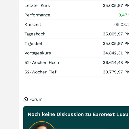
Letzter Kurs
35.005,97
P
Performance
+0,47
Kurszeit
05.08.
Tageshoch
35.005,97
P
Tagestief
35.005,97
P
Vortageskurs
34.842,31
P
52-Wochen Hoch
36.614,48
P
52-Wochen Tief
30.779,97
P
Forum
Noch keine Diskussion zu Euronext Luxur