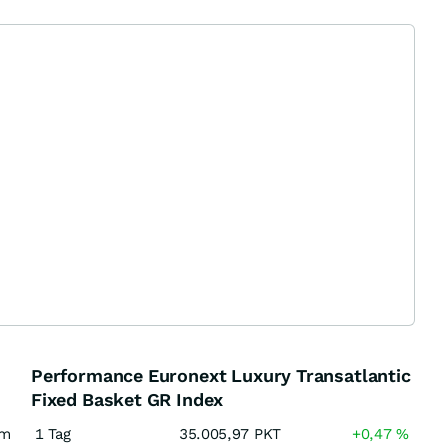
Performance Euronext Luxury Transatlantic
Fixed Basket GR Index
am
1 Tag
35.005,97
PKT
+0,47
%