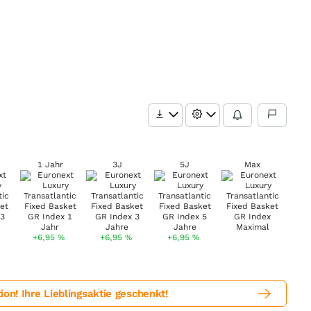
1 Jahr
3J
5J
Max
+6,95
%
+6,95
%
+6,95
%
! Ihre Lieblingsaktie geschenkt!