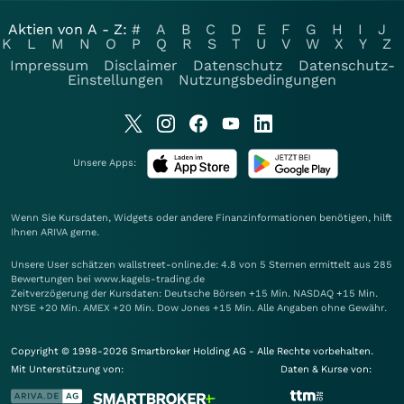
Aktien von A - Z:
#
A
B
C
D
E
F
G
H
I
J
K
L
M
N
O
P
Q
R
S
T
U
V
W
X
Y
Z
Impressum
Disclaimer
Datenschutz
Datenschutz-
Einstellungen
Nutzungsbedingungen
Unsere Apps:
Wenn Sie Kursdaten, Widgets oder andere Finanzinformationen benötigen, hilft
Ihnen
ARIVA
gerne.
Unsere User schätzen wallstreet-online.de: 4.8 von 5 Sternen ermittelt aus 285
Bewertungen bei www.kagels-trading.de
Zeitverzögerung der Kursdaten: Deutsche Börsen +15 Min. NASDAQ +15 Min.
NYSE +20 Min. AMEX +20 Min. Dow Jones +15 Min. Alle Angaben ohne Gewähr.
Copyright © 1998-2026 Smartbroker Holding AG - Alle Rechte vorbehalten.
Mit Unterstützung von:
Daten & Kurse von: