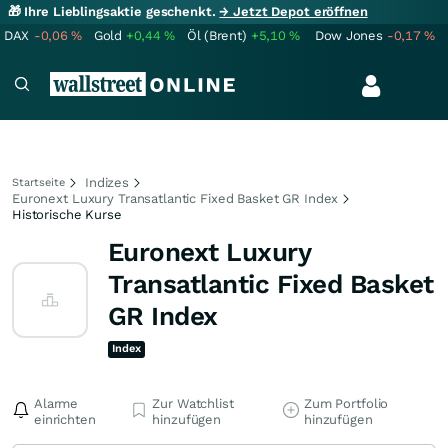
🎁 Ihre Lieblingsaktie geschenkt.
→ Jetzt Depot eröffnen
DAX
-0,06
%
Gold
+0,44
%
Öl (Brent)
+5,10
%
Dow Jones
-0,17
%
Indizes
Startseite
Euronext Luxury Transatlantic Fixed Basket GR Index
Historische Kurse
Euronext Luxury
Transatlantic Fixed Basket
GR Index
Index
Alarme
Zur Watchlist
Zum Portfolio
einrichten
hinzufügen
hinzufügen