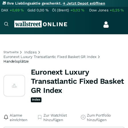
🎁 Ihre Lieblingsaktie geschenkt.
→ Jetzt Depot eröffnen
DAX
+0,69
%
Gold
0,00
%
Öl (Brent)
+0,02
%
Dow Jones
+0,25
%
Indizes
Startseite
Euronext Luxury Transatlantic Fixed Basket GR Index
Handelsplätze
Euronext Luxury
Transatlantic Fixed Basket
GR Index
Index
Alarme
Zur Watchlist
Zum Portfolio
einrichten
hinzufügen
hinzufügen