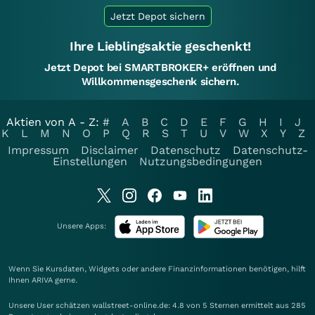
Jetzt Depot sichern
Ihre Lieblingsaktie geschenkt!
Jetzt Depot bei SMARTBROKER+ eröffnen und
Willkommensgeschenk sichern.
Aktien von A - Z:
#
A
B
C
D
E
F
G
H
I
J
K
L
M
N
O
P
Q
R
S
T
U
V
W
X
Y
Z
Impressum
Disclaimer
Datenschutz
Datenschutz-
Einstellungen
Nutzungsbedingungen
Unsere Apps:
Wenn Sie Kursdaten, Widgets oder andere Finanzinformationen benötigen, hilft
Ihnen
ARIVA
gerne.
Unsere User schätzen wallstreet-online.de: 4.8 von 5 Sternen ermittelt aus 285