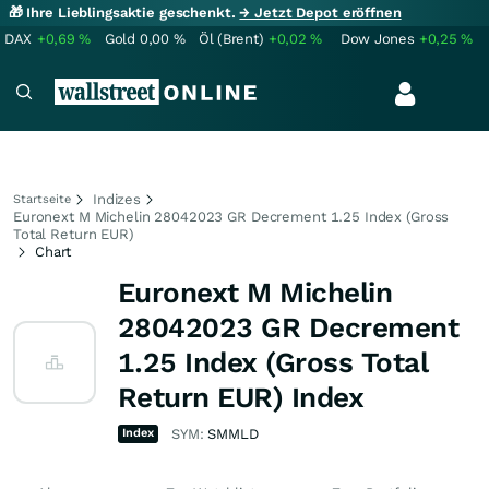
🎁 Ihre Lieblingsaktie geschenkt.
→ Jetzt Depot eröffnen
DAX
+0,69
%
Gold
0,00
%
Öl (Brent)
+0,02
%
Dow Jones
+0,25
%
Indizes
Startseite
Euronext M Michelin 28042023 GR Decrement 1.25 Index (Gross
Total Return EUR)
Chart
Euronext M Michelin
28042023 GR Decrement
1.25 Index (Gross Total
Return EUR) Index
Index
SYM:
SMMLD