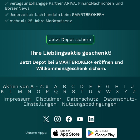
✅ verlagsunabhängige Partner ARIVA, FinanzNachrichten und
BörsenNews
✅ Jederzeit einfach handeln beim
SMARTBROKER+
✅ mehr als 25 Jahre Marktpräsenz
Jetzt Depot sichern
Ihre Lieblingsaktie geschenkt!
Jetzt Depot bei SMARTBROKER+ eröffnen und
Willkommensgeschenk sichern.
Aktien von A - Z:
#
A
B
C
D
E
F
G
H
I
J
K
L
M
N
O
P
Q
R
S
T
U
V
W
X
Y
Z
Impressum
Disclaimer
Datenschutz
Datenschutz-
Einstellungen
Nutzungsbedingungen
Unsere Apps: