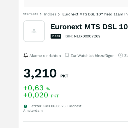
Indizes
Euronext MTS DSL 10Y Yield 11am I
Startseite
Euronext MTS DSL 10
Index
ISIN:
NLIX00007269
Alarme einrichten
Zur Watchlist hinzufügen
Zu
3,210
PKT
+0,63
%
+0,020
PKT
Letzter Kurs
06.08.26
Euronext
Amsterdam