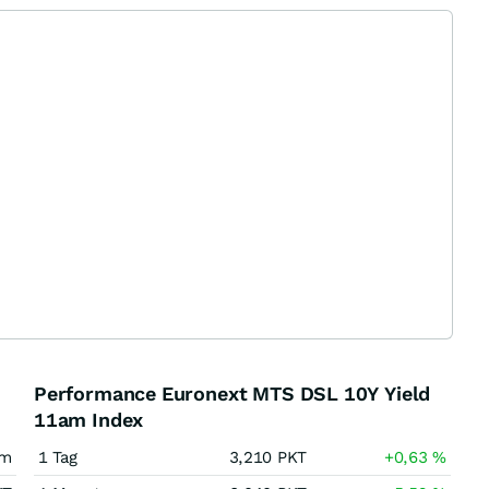
Performance Euronext MTS DSL 10Y Yield
11am Index
am
1 Tag
3,210
PKT
+0,63
%