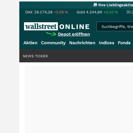
🎁 Ihre Lieblingsakt
DAX
26.174,28
-0,09
%
Gold
4.244,69
+0,10
%
Öl 
Depot eröffnen
Aktien
Community
Nachrichten
Indizes
Fonds
NEWS TICKER