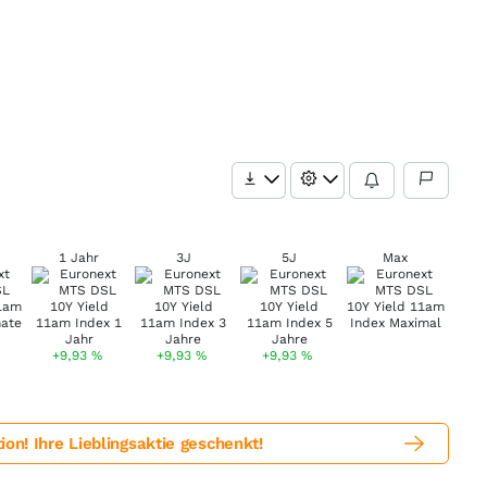
1 Jahr
3J
5J
Max
+9,93
%
+9,93
%
+9,93
%
! Ihre Lieblingsaktie geschenkt!