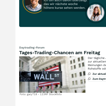
Daytrading-Forum
Tages-Trading-Chancen am Freitag
Der tägliche
zur aktuelle
Meinungen de
Rohstoffe od
Zur aktue
Zum Dayt
Foto: gary718 - 123RF Stockfoto