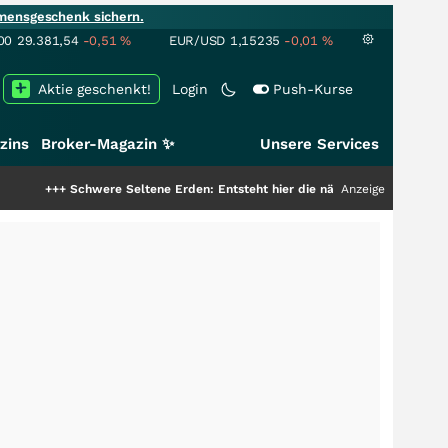
mensgeschenk sichern.
00
29.381,54
-0,51
%
EUR/USD
1,15235
-0,01
%
Aktie geschenkt!
Login
Push-Kurse
zins
Broker-Magazin ✨
Unsere Services
chwere Seltene Erden: Entsteht hier die nächste Milliardenstory?
Anzeige
+++