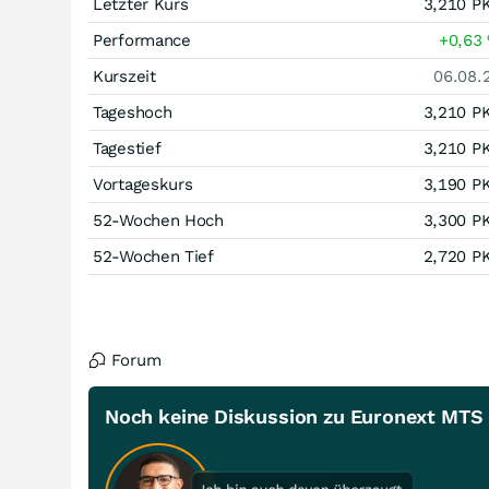
Letzter Kurs
3,210
P
Performance
+0,63
Kurszeit
06.08.
Tageshoch
3,210
P
Tagestief
3,210
P
Vortageskurs
3,190
P
52-Wochen Hoch
3,300
P
52-Wochen Tief
2,720
P
Forum
Noch keine Diskussion zu Euronext MTS