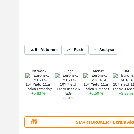
Volumen
Push
Analyse
Intraday
5 Tage
1 Monat
3M
+0,63
%
+5,59
%
+3,88
%
-2,13
%
🎁
SMARTBROKER+ Bonus Aktion