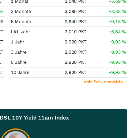
KT
1 Monat
3,040
PKT
+5,59
%
%
3 Monate
3,090
PKT
+3,88
%
26
6 Monate
2,940
PKT
+9,18
%
KT
Lfd. Jahr
3,010
PKT
+6,64
%
KT
1 Jahr
2,920
PKT
+9,93
%
KT
3 Jahre
2,920
PKT
+9,93
%
KT
5 Jahre
2,920
PKT
+9,93
%
KT
10 Jahre
2,920
PKT
+9,93
%
mehr Performancedaten »
 DSL 10Y Yield 11am Index