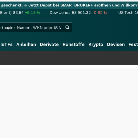
ie geschenkt.
→ Jetzt Depot bei SMARTBROKER+ eröffnen und Willkom
(Brent)
83,54
+5,15
%
Dow Jones
53.901,32
-0,92
%
US Tech 1
ETFs
Anleihen
Derivate
Rohstoffe
Krypto
Devisen
Fest
+++
S