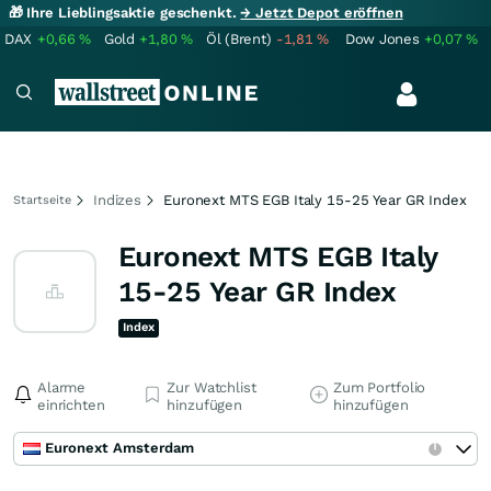
🎁 Ihre Lieblingsaktie geschenkt.
→ Jetzt Depot eröffnen
DAX
+0,66
%
Gold
+1,80
%
Öl (Brent)
-1,81
%
Dow Jones
+0,07
%
Indizes
Euronext MTS EGB Italy 15-25 Year GR Index
Startseite
Euronext MTS EGB Italy
15-25 Year GR Index
Index
Alarme
Zur Watchlist
Zum Portfolio
einrichten
hinzufügen
hinzufügen
Euronext Amsterdam