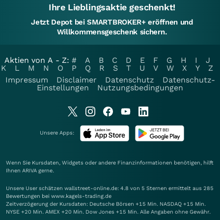
Ihre Lieblingsaktie geschenkt!
Jetzt Depot bei SMARTBROKER+ eröffnen und
Willkommensgeschenk sichern.
Aktien von A - Z:
#
A
B
C
D
E
F
G
H
I
J
K
L
M
N
O
P
Q
R
S
T
U
V
W
X
Y
Z
Impressum
Disclaimer
Datenschutz
Datenschutz-
Einstellungen
Nutzungsbedingungen
Unsere Apps:
Wenn Sie Kursdaten, Widgets oder andere Finanzinformationen benötigen, hilft
Ihnen
ARIVA
gerne.
Unsere User schätzen wallstreet-online.de: 4.8 von 5 Sternen ermittelt aus 285
Bewertungen bei www.kagels-trading.de
Zeitverzögerung der Kursdaten: Deutsche Börsen +15 Min. NASDAQ +15 Min.
NYSE +20 Min. AMEX +20 Min. Dow Jones +15 Min. Alle Angaben ohne Gewähr.