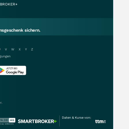
BROKER+
sgeschenk sichern.
U
V
W
X
Y
Z
gungen
r.
Daten & Kurse von: