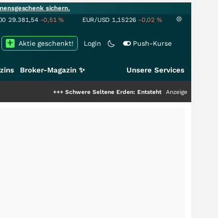
mensgeschenk sichern.
00
29.381,54
-0,51
%
EUR/USD
1,15226
-0,02
%
Aktie geschenkt!
Login
Push-Kurse
zins
Broker-Magazin ✨
Unsere Services
+++
Schwere Seltene Erden: Entsteht hier die nächste Milliarden
Anzeige