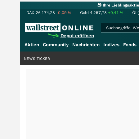
🎁 Ihre Lieblingsakt
DAX
26.174,28
-0,09
%
Gold
4.257,78
+0,41
%
Öl 
Depot eröffnen
Aktien
Community
Nachrichten
Indizes
Fonds
NEWS TICKER