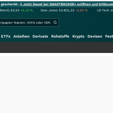
ie geschenkt.
→ Jetzt Depot bei SMARTBROKER+ eröffnen und Willkom
(Brent)
83,54
+5,15
%
Dow Jones
53.901,32
-0,92
%
US Tech 1
ETFs
Anleihen
Derivate
Rohstoffe
Krypto
Devisen
Fest