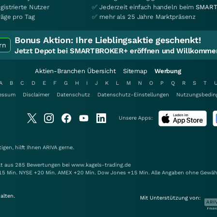
gistrierte Nutzer
✅ Jederzeit einfach handeln beim
SMART
räge pro Tag
✅ mehr als 25 Jahre Marktpräsenz
Bonus Aktion:
Ihre Lieblingsaktie geschenkt!
rn
Jetzt Depot bei SMARTBROKER+ eröffnen und Willkommen
Aktien-Branchen Übersicht
Sitemap
Werbung
A
B
C
D
E
F
G
H
I
J
K
L
M
N
O
P
Q
R
S
T
essum
Disclaimer
Datenschutz
Datenschutz-Einstellungen
Nutzungsbedin
Unsere Apps:
gen, hilft Ihnen
ARIVA
gerne.
elt aus 285 Bewertungen bei www.kagels-trading.de
15 Min. NYSE +20 Min. AMEX +20 Min. Dow Jones +15 Min. Alle Angaben ohne Gewäh
alten.
Mit Unterstützung von: