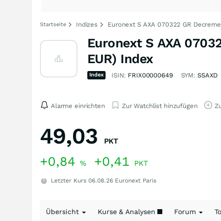
Indizes
Euronext S AXA 070322 GR Decrement
Startseite
Euronext S AXA 07032
EUR) Index
Index
ISIN:
FRIX00000649
SYM:
SSAXD
Alarme einrichten
Zur Watchlist hinzufügen
Zu
49,03
PKT
+0,84
+0,41
%
PKT
Letzter Kurs
06.08.26
Euronext Paris
Übersicht
Kurse & Analysen
Forum
T