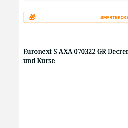
🎁
SMARTBROKER+
Euronext S AXA 070322 GR Decrem
und Kurse