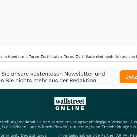
eim Handel mit Turbo-Zertifikaten. Turbo-Zertifikate sind hoch risikoreiche P
 Sie unsere kostenlosen Newsletter und
Jetz
n Sie nichts mehr aus der Redaktion
instellungsmerkmal als den zentralen verlagsunabhängigen Wissens-Hub 
 in die Börsen- und Wirtschaftswelt, um strategische Entscheidungen zu
Community Deutschlands
✅ verlagsunabhängige Partner ARIVA, Fi