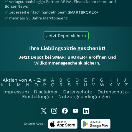
✅ verlagsunabhängige Partner ARIVA, FinanzNachrichten und
BörsenNews
✅ Jederzeit einfach handeln beim
SMARTBROKER+
✅ mehr als 25 Jahre Marktpräsenz
Jetzt Depot sichern
Ihre Lieblingsaktie geschenkt!
Jetzt Depot bei SMARTBROKER+ eröffnen und
Willkommensgeschenk sichern.
Aktien von A - Z:
#
A
B
C
D
E
F
G
H
I
J
K
L
M
N
O
P
Q
R
S
T
U
V
W
X
Y
Z
Impressum
Disclaimer
Datenschutz
Datenschutz-
Einstellungen
Nutzungsbedingungen
Unsere Apps: