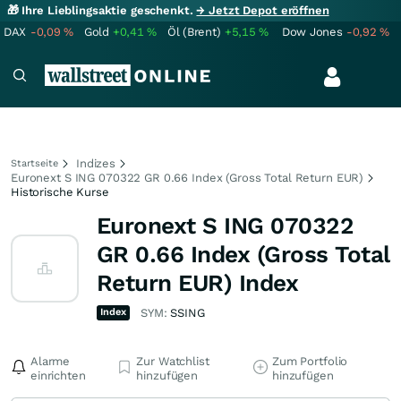
🎁 Ihre Lieblingsaktie geschenkt.
→ Jetzt Depot eröffnen
DAX
-0,09
%
Gold
+0,41
%
Öl (Brent)
+5,15
%
Dow Jones
-0,92
%
Indizes
Startseite
Euronext S ING 070322 GR 0.66 Index (Gross Total Return EUR)
Historische Kurse
Euronext S ING 070322
GR 0.66 Index (Gross Total
Return EUR) Index
Index
SYM:
SSING
Alarme
Zur Watchlist
Zum Portfolio
einrichten
hinzufügen
hinzufügen