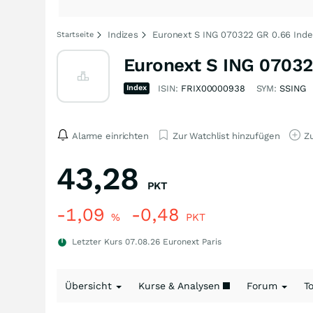
Indizes
Euronext S ING 070322 GR 0.66 Inde
Startseite
Euronext S ING 07032
Index
ISIN:
FRIX00000938
SYM:
SSING
Alarme einrichten
Zur Watchlist hinzufügen
Zu
43,28
PKT
-1,09
-0,48
%
PKT
Letzter Kurs
07.08.26
Euronext Paris
Übersicht
Kurse & Analysen
Forum
T