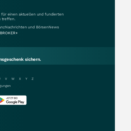
für einen aktuellen und fundierten
 treffen.
nanzNachrichten und BörsenNews
BROKER+
sgeschenk sichern.
U
V
W
X
Y
Z
gungen