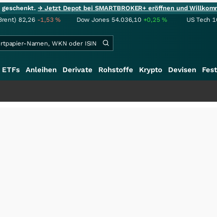
ie geschenkt.
→ Jetzt Depot bei SMARTBROKER+ eröffnen und Willkom
Brent)
82,26
-1,53
%
Dow Jones
54.036,10
+0,25
%
US Tech 1
ETFs
Anleihen
Derivate
Rohstoffe
Krypto
Devisen
Fest