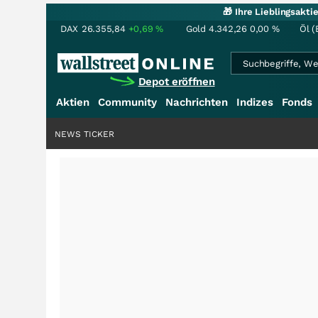
🎁 Ihre Lieblingsakt
DAX
26.355,84
+0,69
%
Gold
4.342,26
0,00
%
Öl (
Depot eröffnen
Aktien
Community
Nachrichten
Indizes
Fonds
NEWS TICKER