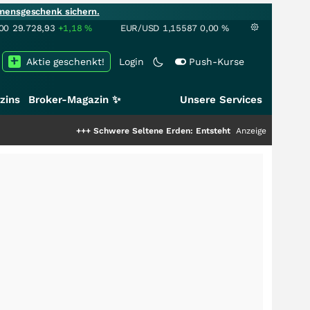
mensgeschenk sichern.
00
29.728,93
+1,18
%
EUR/USD
1,15587
0,00
%
Aktie geschenkt!
Login
Push-Kurse
zins
Broker-Magazin ✨
Unsere Services
+++
Schwere Seltene Erden: Entsteht hier die nächste Milliarde
Anzeige