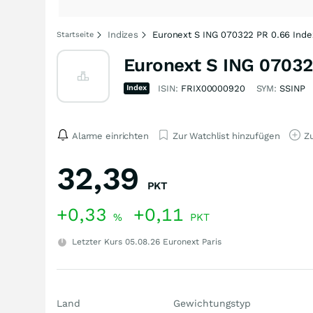
Indizes
Euronext S ING 070322 PR 0.66 Inde
Startseite
Euronext S ING 07032
Index
ISIN:
FRIX00000920
SYM:
SSINP
Alarme einrichten
Zur Watchlist hinzufügen
Zu
32,39
PKT
+0,33
+0,11
%
PKT
Letzter Kurs
05.08.26
Euronext Paris
Land
Gewichtungstyp