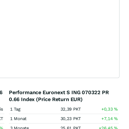
6
Performance Euronext S ING 070322 PR
0.66 Index (Price Return EUR)
is
1 Tag
32,39
PKT
+0,33
%
KT
1 Monat
30,23
PKT
+7,14
%
%
3 Monate
25,61
PKT
+26,45
%