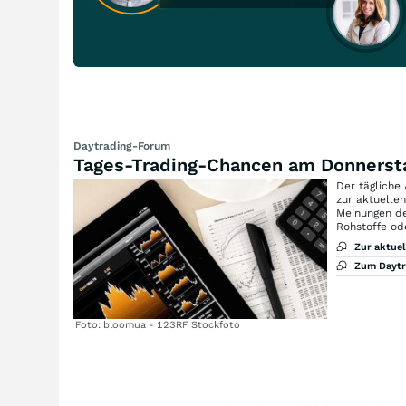
Daytrading-Forum
Tages-Trading-Chancen am Donnerst
Der tägliche
zur aktuelle
Meinungen de
Rohstoffe od
Zur aktue
Zum Dayt
Foto: bloomua - 123RF Stockfoto