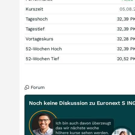
Kurszeit
05.08.
Tageshoch
32,39
P
Tagestief
32,39
P
Vortageskurs
32,28
P
52-Wochen Hoch
32,39
P
52-Wochen Tief
20,52
P
Forum
Noch keine Diskussion zu Euronext S IN