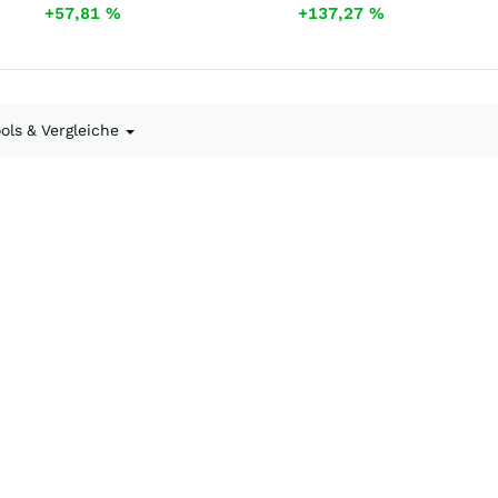
+57,81
%
+137,27
%
ools & Vergleiche