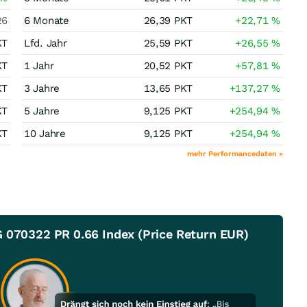
26
6 Monate
26,39
PKT
+22,71
%
KT
Lfd. Jahr
25,59
PKT
+26,55
%
KT
1 Jahr
20,52
PKT
+57,81
%
KT
3 Jahre
13,65
PKT
+137,27
%
KT
5 Jahre
9,125
PKT
+254,94
%
KT
10 Jahre
9,125
PKT
+254,94
%
mehr Performancedaten »
G 070322 PR 0.66 Index (Price Return EUR)