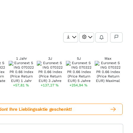
1 Jahr
3J
5J
Max
+57,81
%
+137,27
%
+254,94
%
! Ihre Lieblingsaktie geschenkt!