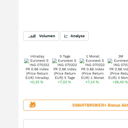
Volumen
Analyse
Intraday
5 Tage
1 Monat
3M
+0,33
%
+7,03
%
+7,14
%
+26,45
%
🎁
SMARTBROKER+ Bonus Aktion