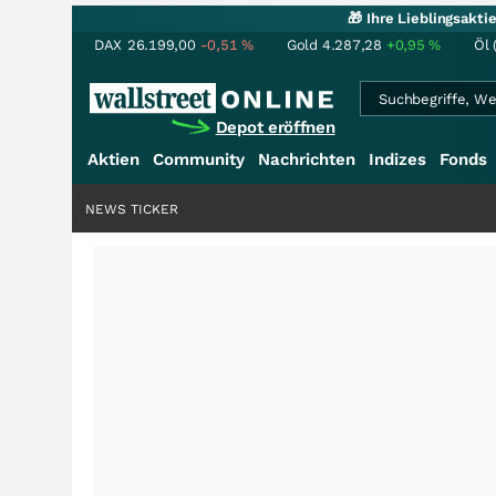
🎁 Ihre Lieblingsakt
DAX
26.199,00
-0,51
%
Gold
4.287,28
+0,95
%
Öl 
Depot eröffnen
Aktien
Community
Nachrichten
Indizes
Fonds
NEWS TICKER