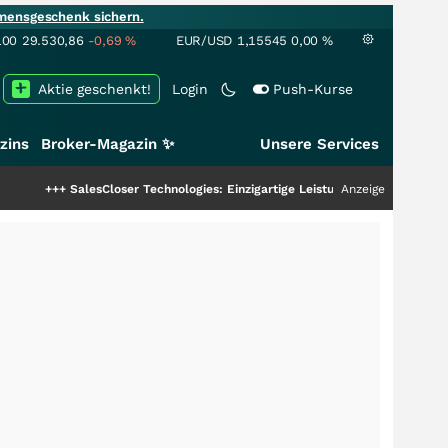
mensgeschenk sichern.
100
29.530,86
-0,69
%
EUR/USD
1,15545
0,00
%
Aktie geschenkt!
Login
Push-Kurse
zins
Broker-Magazin ✨
Unsere Services
alesCloser Technologies: Einzigartige Leistung zieht die Top-Dogs an!
Anzeige
+++