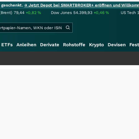
ie geschenkt.
→ Jetzt Depot bei SMARTBROKER+ eröffnen und Willkom
(Brent)
79,44
+0,82
%
Dow Jones
54.399,93
+0,46
%
US Tech 
ETFs
Anleihen
Derivate
Rohstoffe
Krypto
Devisen
Fest
+++
S