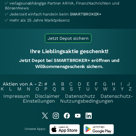
✅ verlagsunabhängige Partner ARIVA, FinanzNachrichten und
BörsenNews
✅ Jederzeit einfach handeln beim
SMARTBROKER+
✅ mehr als 25 Jahre Marktpräsenz
Jetzt Depot sichern
Ihre Lieblingsaktie geschenkt!
Jetzt Depot bei SMARTBROKER+ eröffnen und
Willkommensgeschenk sichern.
Aktien von A - Z:
#
A
B
C
D
E
F
G
H
I
J
K
L
M
N
O
P
Q
R
S
T
U
V
W
X
Y
Z
Impressum
Disclaimer
Datenschutz
Datenschutz-
Einstellungen
Nutzungsbedingungen
Unsere Apps: