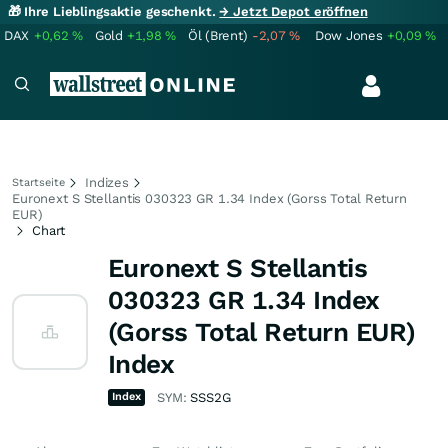
🎁 Ihre Lieblingsaktie geschenkt.
→ Jetzt Depot eröffnen
DAX
+0,62
%
Gold
+1,98
%
Öl (Brent)
-2,07
%
Dow Jones
+0,09
%
Indizes
Startseite
Euronext S Stellantis 030323 GR 1.34 Index (Gorss Total Return
EUR)
Chart
Euronext S Stellantis
030323 GR 1.34 Index
(Gorss Total Return EUR)
Index
Index
SYM:
SSS2G