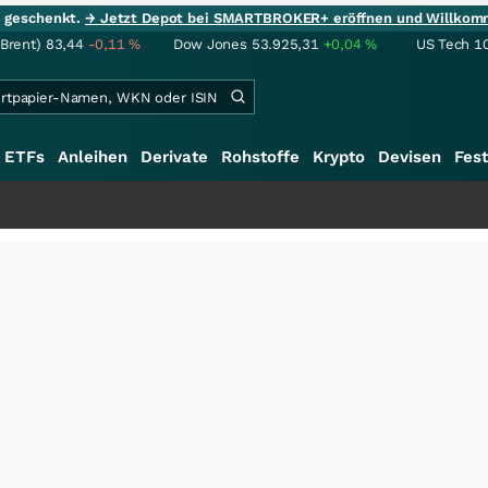
ie geschenkt.
→ Jetzt Depot bei SMARTBROKER+ eröffnen und Willkom
(Brent)
83,44
-0,11
%
Dow Jones
53.925,31
+0,04
%
US Tech 1
ETFs
Anleihen
Derivate
Rohstoffe
Krypto
Devisen
Fest