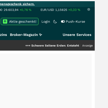
mensgeschenk sichern.
00
29.603,94
+0,76
%
EUR/USD
1,15625
+0,33
%
Aktie geschenkt!
Login
Push-Kurse
zins
Broker-Magazin ✨
Unsere Services
+++
Schwere Seltene Erden: Entsteht hier die nächste Milliar
Anzeige