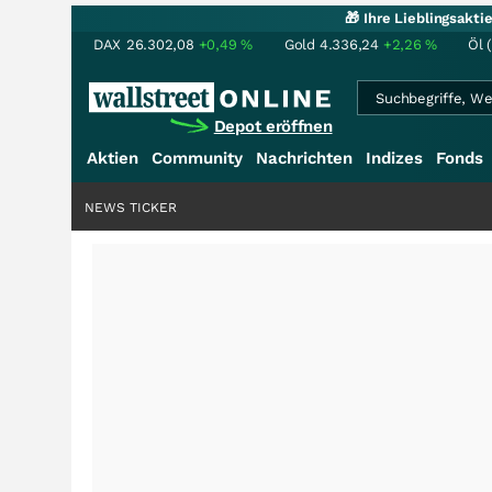
🎁 Ihre Lieblingsakt
DAX
26.302,08
+0,49
%
Gold
4.336,24
+2,26
%
Öl 
Depot eröffnen
Aktien
Community
Nachrichten
Indizes
Fonds
NEWS TICKER