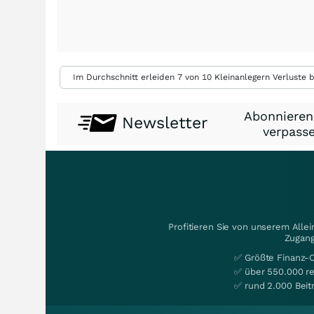
Im Durchschnitt erleiden 7 von 10 Kleinanlegern Verluste b
Abonnieren
Newsletter
verpasse
Profitieren Sie von unserem Alle
Zugang
✅ Größte Finanz-
✅ über 550.000 re
✅ rund 2.000 Beit