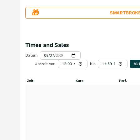
🎁
SMARTBROKER+
Times and Sales
Datum
Akt
Uhrzeit von
bis
Zeit
Kurs
Perf.