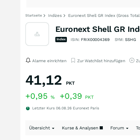
Indizes
Euronext Shell GR Index (Gross Tota
Startseite
Euronext Shell GR Ind
Index
ISIN:
FRIX00004369
SYM:
SSHG
Alarme einrichten
Zur Watchlist hinzufügen
Zu
41,12
PKT
+0,95
+0,39
%
PKT
Letzter Kurs
06.08.26
Euronext Paris
Übersicht
Kurse & Analysen
Forum
T