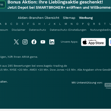
Bonus Aktion:
Ihre Lieblingsaktie geschenkt!
rn
Jetzt Depot bei SMARTBROKER+ eröffnen und Willkommen
Aktien-Branchen Übersicht
Sitemap
Werbung
A
B
C
D
E
F
G
H
I
J
K
L
M
N
O
P
Q
R
S
T
essum
Disclaimer
Datenschutz
Datenschutz-Einstellungen
Nutzungsbedin
Unsere Apps:
gen, hilft Ihnen
ARIVA
gerne.
elt aus 285 Bewertungen bei www.kagels-trading.de
15 Min. NYSE +20 Min. AMEX +20 Min. Dow Jones +15 Min. Alle Angaben ohne Gewäh
alten.
Mit Unterstützung von: