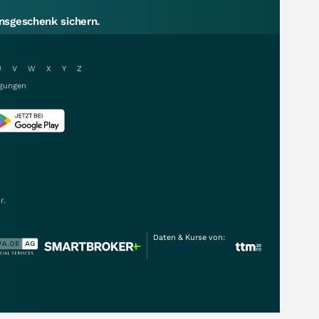
sgeschenk sichern.
U
V
W
X
Y
Z
gungen
r.
Daten & Kurse von: