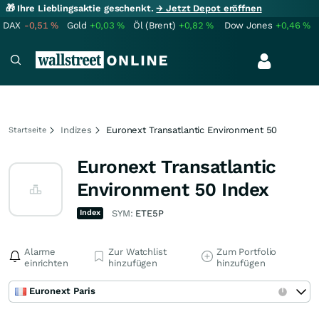
🎁 Ihre Lieblingsaktie geschenkt.
→ Jetzt Depot eröffnen
DAX
-0,51
%
Gold
+0,03
%
Öl (Brent)
+0,82
%
Dow Jones
+0,46
%
Indizes
Euronext Transatlantic Environment 50
Startseite
Euronext Transatlantic
Environment 50 Index
Index
SYM:
ETE5P
Alarme
Zur Watchlist
Zum Portfolio
einrichten
hinzufügen
hinzufügen
Euronext Paris