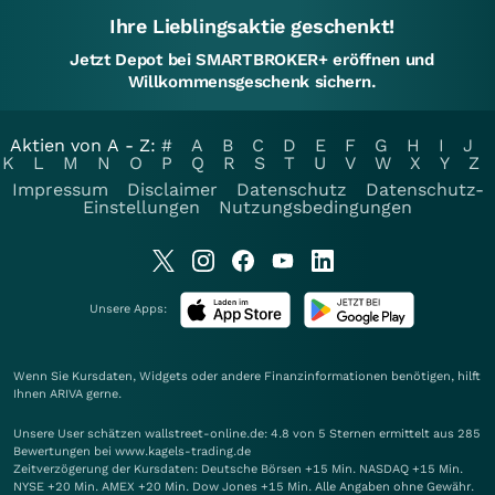
Ihre Lieblingsaktie geschenkt!
Jetzt Depot bei SMARTBROKER+ eröffnen und
Willkommensgeschenk sichern.
Aktien von A - Z:
#
A
B
C
D
E
F
G
H
I
J
K
L
M
N
O
P
Q
R
S
T
U
V
W
X
Y
Z
Impressum
Disclaimer
Datenschutz
Datenschutz-
Einstellungen
Nutzungsbedingungen
Unsere Apps:
Wenn Sie Kursdaten, Widgets oder andere Finanzinformationen benötigen, hilft
Ihnen
ARIVA
gerne.
Unsere User schätzen wallstreet-online.de: 4.8 von 5 Sternen ermittelt aus 285
Bewertungen bei www.kagels-trading.de
Zeitverzögerung der Kursdaten: Deutsche Börsen +15 Min. NASDAQ +15 Min.
NYSE +20 Min. AMEX +20 Min. Dow Jones +15 Min. Alle Angaben ohne Gewähr.