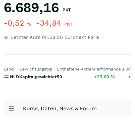
6.689,16
PKT
-0,52
-34,84
%
PKT
Letzter Kurs
05.08.26
Euronext Paris
Land
Gewichtungstyp
Enthaltene Aktien
Performance 1 J
Per
NLD
Kapitalgewichtet
50
+25,00
%
+7
Kurse, Daten, News & Forum