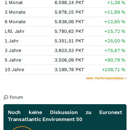
1 Monat
6.598,14
PKT
+1,38
%
3 Monate
5.978,15
PKT
+11,89
%
6 Monate
5.938,06
PKT
+12,65
%
Lfd. Jahr
5.780,62
PKT
+15,72
%
1 Jahr
5.351,51
PKT
+25,00
%
3 Jahre
3.803,53
PKT
+75,87
%
5 Jahre
3.506,09
PKT
+90,79
%
10 Jahre
3.189,78
PKT
+109,71
%
mehr Performancedaten »
Forum
Noch keine Diskussion zu Euronext
Transatlantic Environment 50