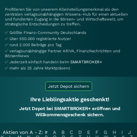
Profitieren Sie von unserem Alleinstellungsmerkmal als den
zentralen verlagsunabhängigen Wissens-Hub für einen aktuellen
und fundierten Zugang in die Börsen- und Wirtschaftswelt, um
strategische Entscheidungen zu treffen.
✅ Größte Finanz-Community Deutschlands
✅ über 550.000 registrierte Nutzer
✅ rund 2.000 Beiträge pro Tag
✅ verlagsunabhängige Partner ARIVA, FinanzNachrichten und
BörsenNews
✅ Jederzeit einfach handeln beim
SMARTBROKER+
✅ mehr als 25 Jahre Marktpräsenz
Jetzt Depot sichern
Ihre Lieblingsaktie geschenkt!
Jetzt Depot bei SMARTBROKER+ eröffnen und
Willkommensgeschenk sichern.
Aktien von A - Z:
#
A
B
C
D
E
F
G
H
I
J