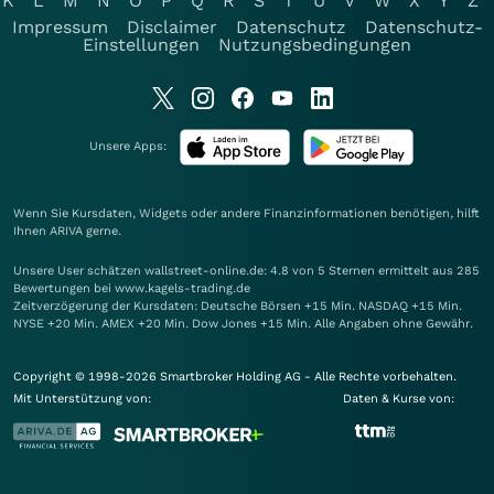
K
L
M
N
O
P
Q
R
S
T
U
V
W
X
Y
Z
Impressum
Disclaimer
Datenschutz
Datenschutz-
Einstellungen
Nutzungsbedingungen
Unsere Apps:
Wenn Sie Kursdaten, Widgets oder andere Finanzinformationen benötigen, hilft
Ihnen
ARIVA
gerne.
Unsere User schätzen wallstreet-online.de: 4.8 von 5 Sternen ermittelt aus 285
Bewertungen bei www.kagels-trading.de
Zeitverzögerung der Kursdaten: Deutsche Börsen +15 Min. NASDAQ +15 Min.
NYSE +20 Min. AMEX +20 Min. Dow Jones +15 Min. Alle Angaben ohne Gewähr.
Copyright © 1998-2026 Smartbroker Holding AG - Alle Rechte vorbehalten.
Mit Unterstützung von:
Daten & Kurse von: