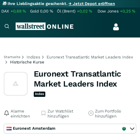
🎁 Ihre Lieblingsaktie geschenkt.
→ Jetzt Depot eröffnen
DAX
+0,69
%
Gold
0,00
%
Öl (Brent)
+0,02
%
Dow Jones
+0,25
%
Indizes
Euronext Transatlantic Market Leaders Index
Startseite
Historische Kurse
Euronext Transatlantic
Market Leaders Index
Index
Alarme
Zur Watchlist
Zum Portfolio
einrichten
hinzufügen
hinzufügen
Euronext Amsterdam