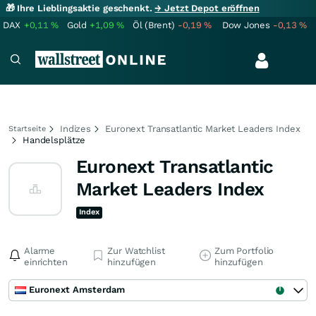
🎁 Ihre Lieblingsaktie geschenkt.
→ Jetzt Depot eröffnen
DAX
+0,11
%
Gold
+1,09
%
Öl (Brent)
-0,19
%
Dow Jones
-0,13
%
Indizes
Euronext Transatlantic Market Leaders Index
Startseite
Handelsplätze
Euronext Transatlantic
Market Leaders Index
Index
Alarme
Zur Watchlist
Zum Portfolio
einrichten
hinzufügen
hinzufügen
Euronext Amsterdam