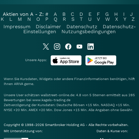
Aktien von A - Z:
#
A
B
C
D
E
F
G
H
I
J
K
L
M
N
O
P
Q
R
S
T
U
V
W
X
Y
Z
Impressum
Disclaimer
Datenschutz
Datenschutz-
Einstellungen
Nutzungsbedingungen
Unsere Apps:
Wenn Sie Kursdaten, Widgets oder andere Finanzinformationen benötigen, hilft
Ihnen
ARIVA
gerne.
Unsere User schätzen wallstreet-online.de: 4.8 von 5 Sternen ermittelt aus 285
Bewertungen bei www.kagels-trading.de
Zeitverzögerung der Kursdaten: Deutsche Börsen +15 Min. NASDAQ +15 Min.
NYSE +20 Min. AMEX +20 Min. Dow Jones +15 Min. Alle Angaben ohne Gewähr.
Copyright © 1998-2026 Smartbroker Holding AG - Alle Rechte vorbehalten.
Mit Unterstützung von:
Daten & Kurse von: