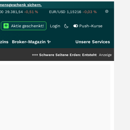
mensgeschenk sichern.
00
29.381,54
-0,51
%
EUR/USD
1,15216
-0,03
%
Aktie geschenkt!
Login
Push-Kurse
zins
Broker-Magazin ✨
Unsere Services
+++
Schwere Seltene Erden: Entsteht hier die nächste Milliarden
Anzeige