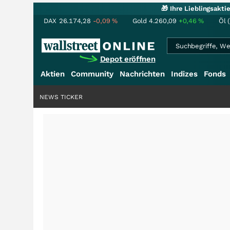
🎁 Ihre Lieblingsakt
DAX
26.174,28
-0,09
%
Gold
4.260,09
+0,46
%
Öl 
Depot eröffnen
Aktien
Community
Nachrichten
Indizes
Fonds
NEWS TICKER