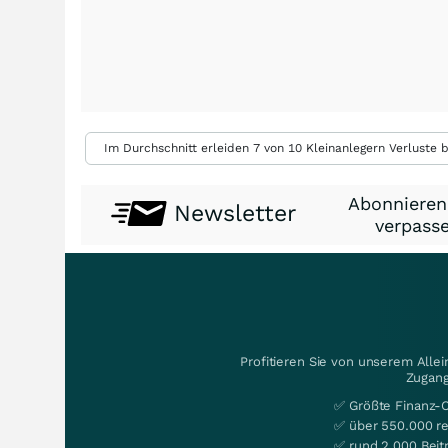
Im Durchschnitt erleiden 7 von 10 Kleinanlegern Verluste b
Abonnieren
Newsletter
verpasse
Profitieren Sie von unserem Alle
Zugang
✅ Größte Finanz-
✅ über 550.000 re
✅ rund 2.000 Beit