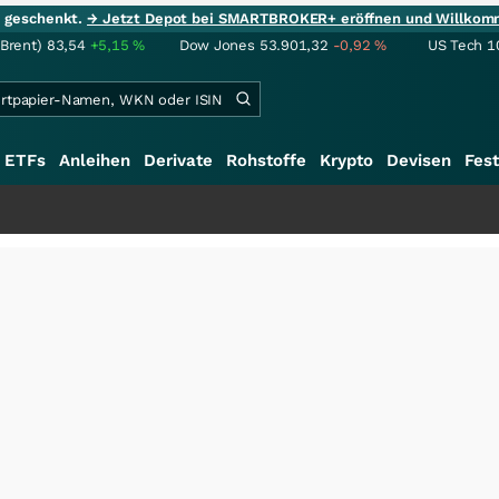
ie geschenkt.
→ Jetzt Depot bei SMARTBROKER+ eröffnen und Willkom
(Brent)
83,54
+5,15
%
Dow Jones
53.901,32
-0,92
%
US Tech 1
ETFs
Anleihen
Derivate
Rohstoffe
Krypto
Devisen
Fest