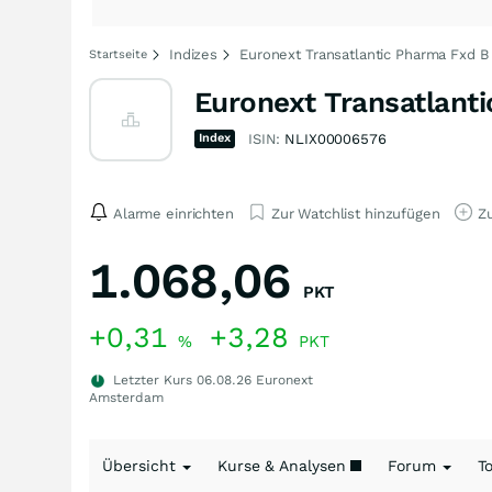
Indizes
Euronext Transatlantic Pharma Fxd 
Startseite
Euronext Transatlant
Index
ISIN:
NLIX00006576
Alarme einrichten
Zur Watchlist hinzufügen
Zu
1.068,06
PKT
+0,31
+3,28
%
PKT
Letzter Kurs
06.08.26
Euronext
Amsterdam
Übersicht
Kurse & Analysen
Forum
T