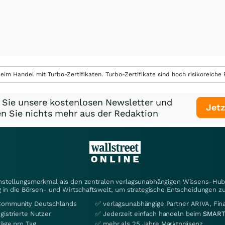
eim Handel mit Turbo-Zertifikaten. Turbo-Zertifikate sind hoch risikoreiche P
 Sie unsere kostenlosen Newsletter und
Jetz
n Sie nichts mehr aus der Redaktion
instellungsmerkmal als den zentralen verlagsunabhängigen Wissens-Hub 
 in die Börsen- und Wirtschaftswelt, um strategische Entscheidungen zu
Community Deutschlands
✅ verlagsunabhängige Partner ARIVA, Fi
gistrierte Nutzer
✅ Jederzeit einfach handeln beim
SMART
räge pro Tag
✅ mehr als 25 Jahre Marktpräsenz