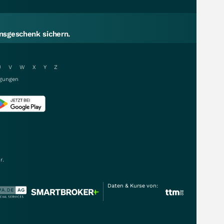
sgeschenk sichern.
U
V
W
X
Y
Z
gungen
r.
Daten & Kurse von: