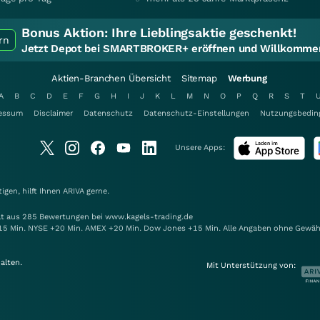
Bonus Aktion:
Ihre Lieblingsaktie geschenkt!
rn
Jetzt Depot bei SMARTBROKER+ eröffnen und Willkommen
Aktien-Branchen Übersicht
Sitemap
Werbung
A
B
C
D
E
F
G
H
I
J
K
L
M
N
O
P
Q
R
S
T
essum
Disclaimer
Datenschutz
Datenschutz-Einstellungen
Nutzungsbedin
Unsere Apps:
gen, hilft Ihnen
ARIVA
gerne.
elt aus 285 Bewertungen bei www.kagels-trading.de
15 Min. NYSE +20 Min. AMEX +20 Min. Dow Jones +15 Min. Alle Angaben ohne Gewäh
alten.
Mit Unterstützung von: