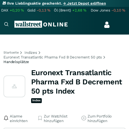
🎁 Ihre Lieblingsaktie geschenkt.
→ Jetzt Depot eröffnen
DAX
+0,20
%
Gold
-0,13
%
Öl (Brent)
+2,68
%
Dow Jones
-0,10
%
Indizes
Startseite
Euronext Transatlantic Pharma Fxd B Decrement 50 pts
Handelsplätze
Euronext Transatlantic
Pharma Fxd B Decrement
50 pts Index
Index
Alarme
Zur Watchlist
Zum Portfolio
einrichten
hinzufügen
hinzufügen