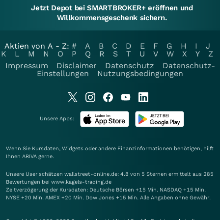
Jetzt Depot bei SMARTBROKER+ eröffnen und
Willkommensgeschenk sichern.
Aktien von A - Z:
#
A
B
C
D
E
F
G
H
I
J
K
L
M
N
O
P
Q
R
S
T
U
V
W
X
Y
Z
Impressum
Disclaimer
Datenschutz
Datenschutz-
Einstellungen
Nutzungsbedingungen
Unsere Apps:
Wenn Sie Kursdaten, Widgets oder andere Finanzinformationen benötigen, hilft
Ihnen
ARIVA
gerne.
Unsere User schätzen wallstreet-online.de: 4.8 von 5 Sternen ermittelt aus 285
Bewertungen bei www.kagels-trading.de
Zeitverzögerung der Kursdaten: Deutsche Börsen +15 Min. NASDAQ +15 Min.
NYSE +20 Min. AMEX +20 Min. Dow Jones +15 Min. Alle Angaben ohne Gewähr.