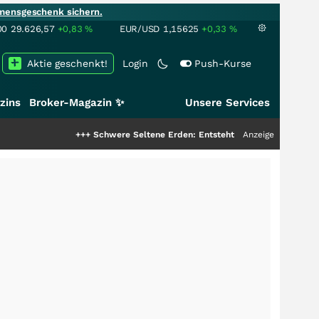
mensgeschenk sichern.
00
29.626,57
+0,83
%
EUR/USD
1,15625
+0,33
%
Aktie geschenkt!
Login
Push-Kurse
zins
Broker-Magazin ✨
Unsere Services
+++
Schwere Seltene Erden: Entsteht hier die nächste Milliarde
Anzeige