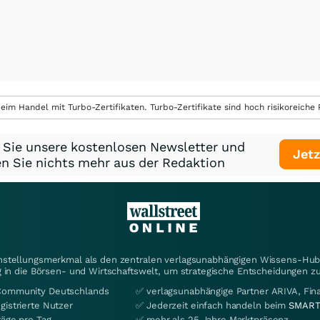
eim Handel mit Turbo-Zertifikaten. Turbo-Zertifikate sind hoch risikoreiche P
 Sie unsere kostenlosen Newsletter und
Jetz
n Sie nichts mehr aus der Redaktion
instellungsmerkmal als den zentralen verlagsunabhängigen Wissens-Hub 
 in die Börsen- und Wirtschaftswelt, um strategische Entscheidungen zu
Community Deutschlands
✅ verlagsunabhängige Partner ARIVA, Fi
gistrierte Nutzer
✅ Jederzeit einfach handeln beim
SMART
räge pro Tag
✅ mehr als 25 Jahre Marktpräsenz