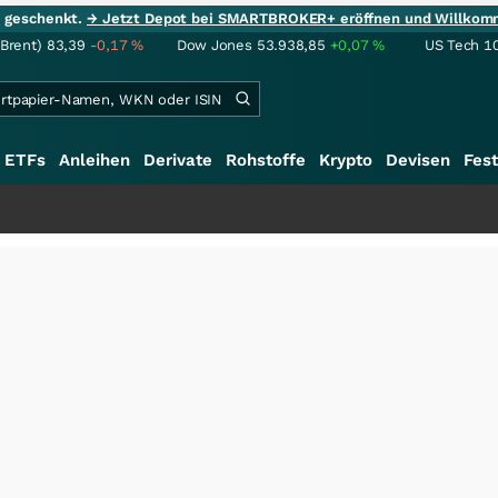
ie geschenkt.
→ Jetzt Depot bei SMARTBROKER+ eröffnen und Willkom
(Brent)
83,39
-0,17
%
Dow Jones
53.938,85
+0,07
%
US Tech 1
ETFs
Anleihen
Derivate
Rohstoffe
Krypto
Devisen
Fest