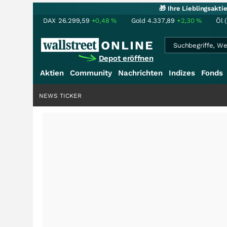
🎁 Ihre Lieblingsakt
DAX
26.299,59
+0,48
%
Gold
4.337,89
+2,30
%
Öl 
Depot eröffnen
Aktien
Community
Nachrichten
Indizes
Fonds
NEWS TICKER