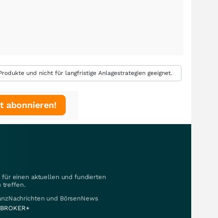
rodukte und nicht für langfristige Anlagestrategien geeignet.
t abonnieren!
für einen aktuellen und fundierten
 treffen.
nanzNachrichten und BörsenNews
BROKER+