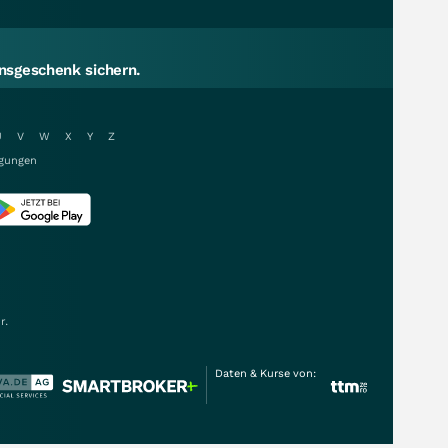
sgeschenk sichern.
U
V
W
X
Y
Z
gungen
r.
Daten & Kurse von: