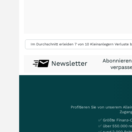
Im Durchschnitt erleiden 7 von 10 Kleinanlegern Verluste b
Abonnieren
Newsletter
verpasse
Profitieren Sie von unserem Alle
Zugang
✅ Größte Finanz-
✅ über 550.000 re
✅ rund 2.000 Beit