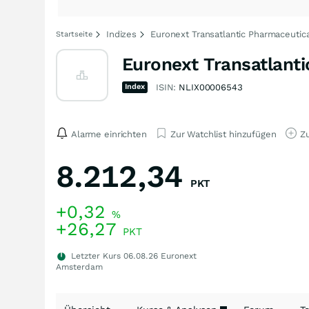
Indizes
Euronext Transatlantic Pharmaceutic
Startseite
Euronext Transatlanti
Index
ISIN:
NLIX00006543
Alarme einrichten
Zur Watchlist hinzufügen
Zu
8.212,34
PKT
+0,32
%
+26,27
PKT
Letzter Kurs
06.08.26
Euronext
Amsterdam