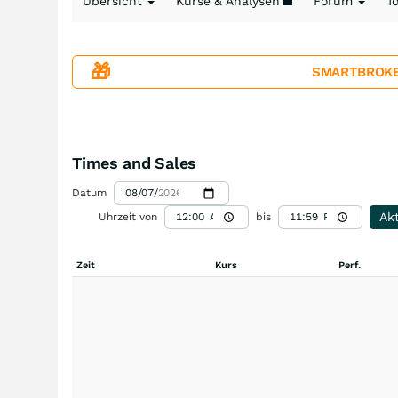
Übersicht
Kurse & Analysen
Forum
T
🎁
SMARTBROKER+
Times and Sales
Datum
Akt
Uhrzeit von
bis
Zeit
Kurs
Perf.