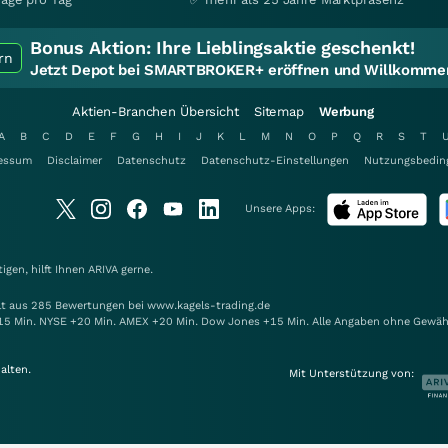
Bonus Aktion:
Ihre Lieblingsaktie geschenkt!
rn
Jetzt Depot bei SMARTBROKER+ eröffnen und Willkommen
Aktien-Branchen Übersicht
Sitemap
Werbung
A
B
C
D
E
F
G
H
I
J
K
L
M
N
O
P
Q
R
S
T
essum
Disclaimer
Datenschutz
Datenschutz-Einstellungen
Nutzungsbedin
Unsere Apps:
gen, hilft Ihnen
ARIVA
gerne.
elt aus 285 Bewertungen bei www.kagels-trading.de
15 Min. NYSE +20 Min. AMEX +20 Min. Dow Jones +15 Min. Alle Angaben ohne Gewäh
alten.
Mit Unterstützung von: