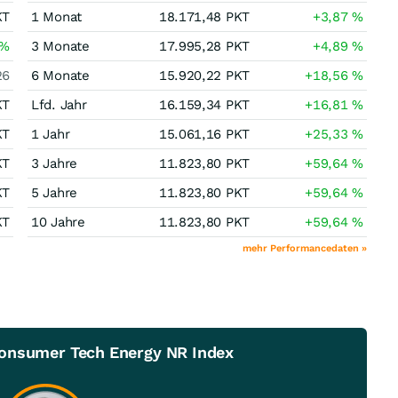
KT
1 Monat
18.171,48
PKT
+3,87
%
%
3 Monate
17.995,28
PKT
+4,89
%
26
6 Monate
15.920,22
PKT
+18,56
%
KT
Lfd. Jahr
16.159,34
PKT
+16,81
%
KT
1 Jahr
15.061,16
PKT
+25,33
%
KT
3 Jahre
11.823,80
PKT
+59,64
%
KT
5 Jahre
11.823,80
PKT
+59,64
%
KT
10 Jahre
11.823,80
PKT
+59,64
%
mehr Performancedaten »
Consumer Tech Energy NR Index