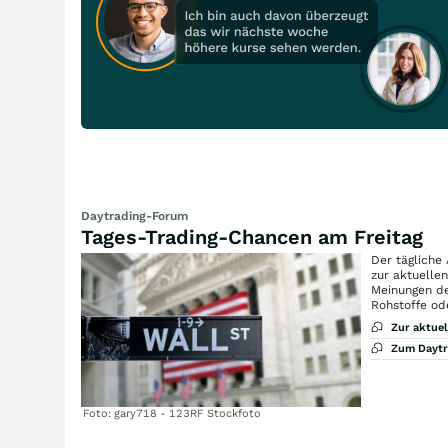
Daytrading-Forum
Tages-Trading-Chancen am Freitag
Der tägliche
zur aktuelle
Meinungen de
Rohstoffe od
Zur aktue
Zum Dayt
Foto: gary718 - 123RF Stockfoto