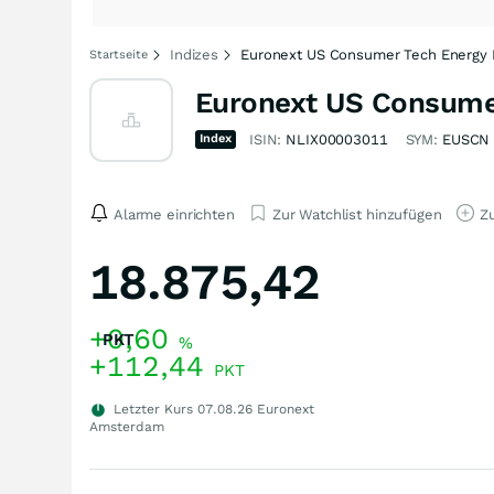
Indizes
Euronext US Consumer Tech Energy 
Startseite
Euronext US Consume
Index
ISIN:
NLIX00003011
SYM:
EUSCN
Alarme einrichten
Zur Watchlist hinzufügen
Zu
18.875,42
+0,60
PKT
%
+112,44
PKT
Letzter Kurs
07.08.26
Euronext
Amsterdam