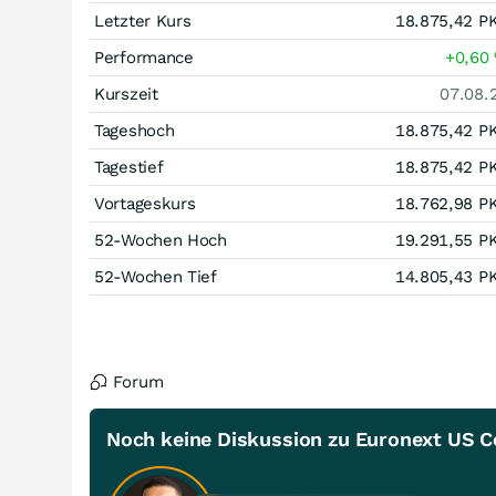
Letzter Kurs
18.875,42
P
Performance
+0,60
Kurszeit
07.08.
Tageshoch
18.875,42
P
Tagestief
18.875,42
P
Vortageskurs
18.762,98
P
52-Wochen Hoch
19.291,55
P
52-Wochen Tief
14.805,43
P
Forum
Noch keine Diskussion zu Euronext US 