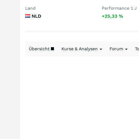
Land
Performance 1 J
NLD
+25,33
%
Übersicht
Kurse & Analysen
Forum
T