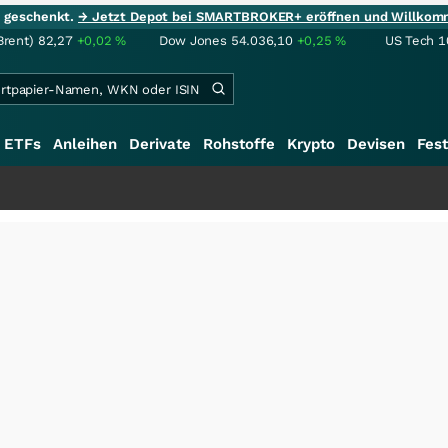
ie geschenkt.
→ Jetzt Depot bei SMARTBROKER+ eröffnen und Willkom
Brent)
82,27
+0,02
%
Dow Jones
54.036,10
+0,25
%
US Tech 1
ETFs
Anleihen
Derivate
Rohstoffe
Krypto
Devisen
Fest
+++
S