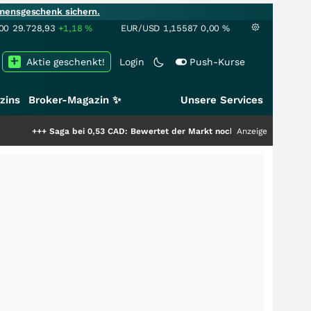
mensgeschenk sichern.
00
29.728,93
+1,18
%
EUR/USD
1,15587
0,00
%
Aktie geschenkt!
Login
Push-Kurse
zins
Broker-Magazin ✨
Unsere Services
aga bei 0,53 CAD: Bewertet der Markt noch immer nur die Hälfte der Stor
Anzeige