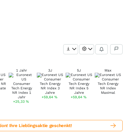
1 Jahr
3J
5J
Max
+59,64
%
+59,64
%
+25,33
%
! Ihre Lieblingsaktie geschenkt!