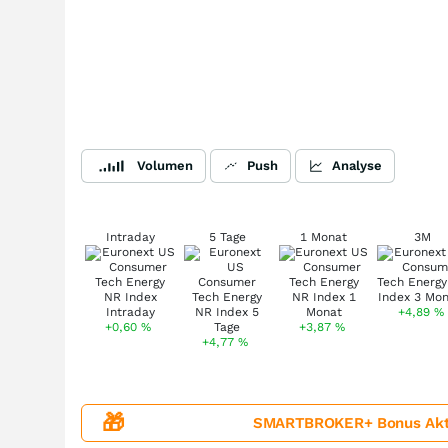
Volumen
Push
Analyse
Intraday
5 Tage
1 Monat
3M
+4,89
%
+0,60
%
+3,87
%
+4,77
%
🎁
SMARTBROKER+ Bonus Aktion