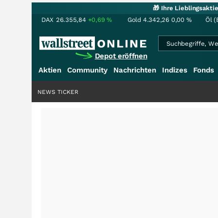
🎁 Ihre Lieblingsakt
DAX
26.355,84
+0,69
%
Gold
4.342,26
0,00
%
Öl (
Depot eröffnen
Aktien
Community
Nachrichten
Indizes
Fonds
NEWS TICKER