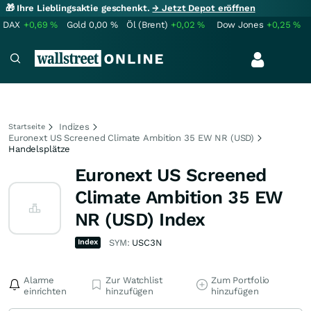
🎁 Ihre Lieblingsaktie geschenkt.
→ Jetzt Depot eröffnen
DAX
+0,69
%
Gold
0,00
%
Öl (Brent)
+0,02
%
Dow Jones
+0,25
%
Indizes
Startseite
Euronext US Screened Climate Ambition 35 EW NR (USD)
Handelsplätze
Euronext US Screened
Climate Ambition 35 EW
NR (USD) Index
Index
SYM:
USC3N
Alarme
Zur Watchlist
Zum Portfolio
einrichten
hinzufügen
hinzufügen