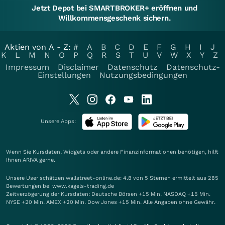
Jetzt Depot bei SMARTBROKER+ eröffnen und
Willkommensgeschenk sichern.
Aktien von A - Z:
#
A
B
C
D
E
F
G
H
I
J
K
L
M
N
O
P
Q
R
S
T
U
V
W
X
Y
Z
Impressum
Disclaimer
Datenschutz
Datenschutz-
Einstellungen
Nutzungsbedingungen
Unsere Apps:
Wenn Sie Kursdaten, Widgets oder andere Finanzinformationen benötigen, hilft
Ihnen
ARIVA
gerne.
Unsere User schätzen wallstreet-online.de: 4.8 von 5 Sternen ermittelt aus 285
Bewertungen bei www.kagels-trading.de
Zeitverzögerung der Kursdaten: Deutsche Börsen +15 Min. NASDAQ +15 Min.
NYSE +20 Min. AMEX +20 Min. Dow Jones +15 Min. Alle Angaben ohne Gewähr.