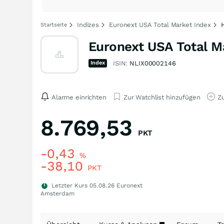
Indizes
Euronext USA Total Market Index
Startseite
Euronext USA Total M
Index
ISIN:
NLIX00002146
Alarme einrichten
Zur Watchlist hinzufügen
Zu
8.769,53
PKT
-0,43
%
-38,10
PKT
Letzter Kurs
05.08.26
Euronext
Amsterdam