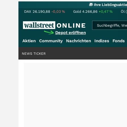
🎁 Ihre Lieblingsakt
DAX
26.190,88
-0,03
%
Gold
4.266,86
+0,47
%
Öl 
Depot eröffnen
Aktien
Community
Nachrichten
Indizes
Fonds
NEWS TICKER