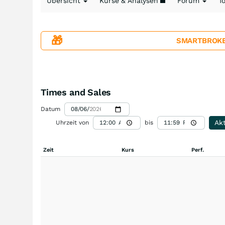
Übersicht
Kurse & Analysen
Forum
T
🎁
SMARTBROKER+
Times and Sales
Datum
Akt
Uhrzeit von
bis
Zeit
Kurs
Perf.