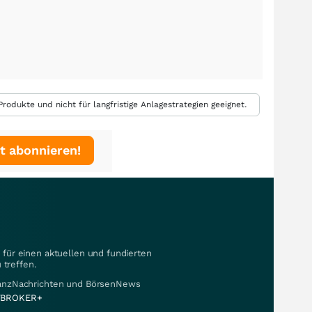
rodukte und nicht für langfristige Anlagestrategien geeignet.
t abonnieren!
für einen aktuellen und fundierten
 treffen.
nanzNachrichten und BörsenNews
BROKER+