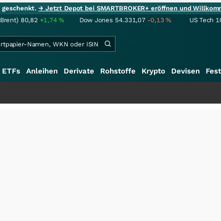
ie geschenkt.
→ Jetzt Depot bei SMARTBROKER+ eröffnen und Willkom
(Brent)
80,82
+1,74
%
Dow Jones
54.331,07
-0,13
%
US Tech 1
ETFs
Anleihen
Derivate
Rohstoffe
Krypto
Devisen
Fest