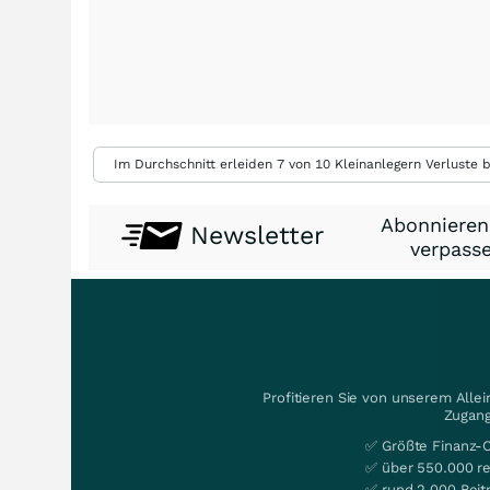
Im Durchschnitt erleiden 7 von 10 Kleinanlegern Verluste b
Abonnieren
Newsletter
verpasse
Profitieren Sie von unserem Alle
Zugang
✅ Größte Finanz-
✅ über 550.000 re
✅ rund 2.000 Beit