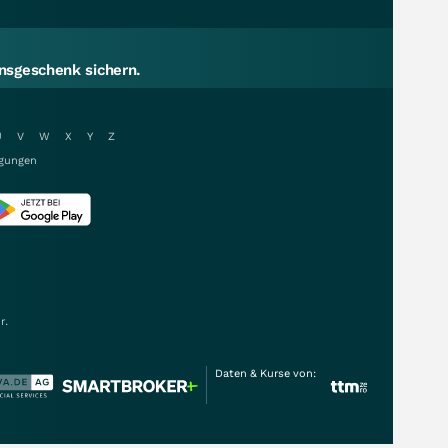
sgeschenk sichern.
U
V
W
X
Y
Z
gungen
r.
Daten & Kurse von: