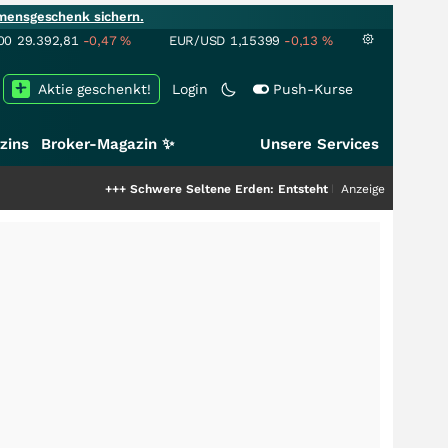
mensgeschenk sichern.
00
29.392,81
-0,47
%
EUR/USD
1,15399
-0,13
%
Aktie geschenkt!
Login
Push-Kurse
zins
Broker-Magazin ✨
Unsere Services
+++
Schwere Seltene Erden: Entsteht hier die nächste Milliarden
Anzeige