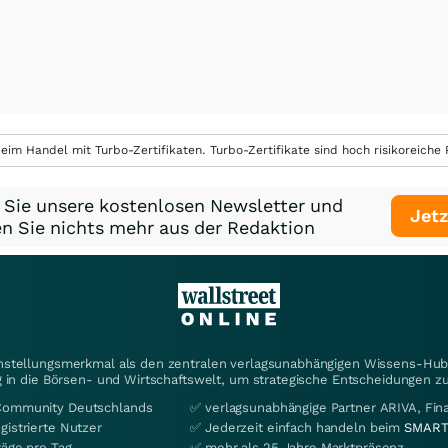
eim Handel mit Turbo-Zertifikaten. Turbo-Zertifikate sind hoch risikoreiche P
 Sie unsere kostenlosen Newsletter und
Jetz
n Sie nichts mehr aus der Redaktion
instellungsmerkmal als den zentralen verlagsunabhängigen Wissens-Hub 
 in die Börsen- und Wirtschaftswelt, um strategische Entscheidungen zu
Community Deutschlands
✅ verlagsunabhängige Partner ARIVA, Fi
gistrierte Nutzer
✅ Jederzeit einfach handeln beim
SMART
räge pro Tag
✅ mehr als 25 Jahre Marktpräsenz