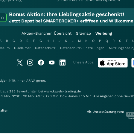
Bonus Aktion:
Ihre Lieblingsaktie geschenkt!
rn
Jetzt Depot bei SMARTBROKER+ eröffnen und Willkommen
Aktien-Branchen Übersicht
Sitemap
Werbung
A
B
C
D
E
F
G
H
I
J
K
L
M
N
O
P
Q
R
S
T
essum
Disclaimer
Datenschutz
Datenschutz-Einstellungen
Nutzungsbedin
Unsere Apps:
gen, hilft Ihnen
ARIVA
gerne.
elt aus 285 Bewertungen bei www.kagels-trading.de
15 Min. NYSE +20 Min. AMEX +20 Min. Dow Jones +15 Min. Alle Angaben ohne Gewäh
alten.
Mit Unterstützung von: