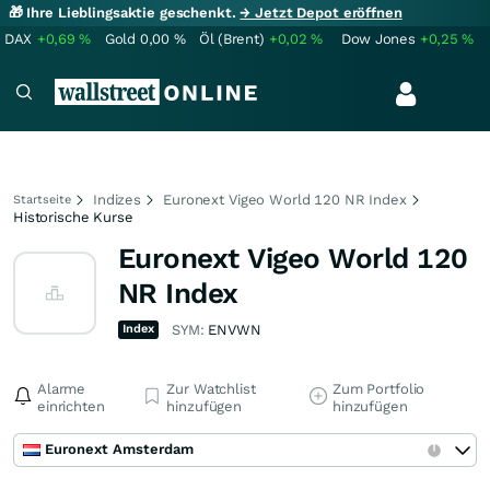
🎁 Ihre Lieblingsaktie geschenkt.
→ Jetzt Depot eröffnen
DAX
+0,69
%
Gold
0,00
%
Öl (Brent)
+0,02
%
Dow Jones
+0,25
%
Indizes
Euronext Vigeo World 120 NR Index
Startseite
Historische Kurse
Euronext Vigeo World 120
NR Index
Index
SYM:
ENVWN
Alarme
Zur Watchlist
Zum Portfolio
einrichten
hinzufügen
hinzufügen
Euronext Amsterdam