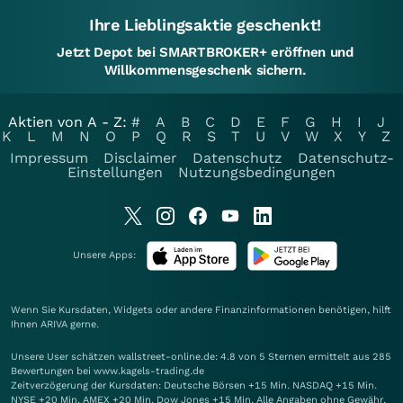
Ihre Lieblingsaktie geschenkt!
Jetzt Depot bei SMARTBROKER+ eröffnen und
Willkommensgeschenk sichern.
Aktien von A - Z:
#
A
B
C
D
E
F
G
H
I
J
K
L
M
N
O
P
Q
R
S
T
U
V
W
X
Y
Z
Impressum
Disclaimer
Datenschutz
Datenschutz-
Einstellungen
Nutzungsbedingungen
Unsere Apps:
Wenn Sie Kursdaten, Widgets oder andere Finanzinformationen benötigen, hilft
Ihnen
ARIVA
gerne.
Unsere User schätzen wallstreet-online.de: 4.8 von 5 Sternen ermittelt aus 285
Bewertungen bei www.kagels-trading.de
Zeitverzögerung der Kursdaten: Deutsche Börsen +15 Min. NASDAQ +15 Min.
NYSE +20 Min. AMEX +20 Min. Dow Jones +15 Min. Alle Angaben ohne Gewähr.