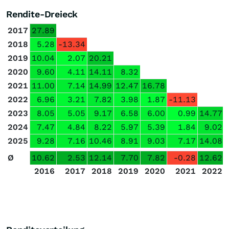
Rendite-Dreieck
2017
27.89
2018
5.28
-13.34
2019
10.04
2.07
20.21
2020
9.60
4.11
14.11
8.32
2021
11.00
7.14
14.99
12.47
16.78
2022
6.96
3.21
7.82
3.98
1.87
-11.13
2023
8.05
5.05
9.17
6.58
6.00
0.99
14.77
2024
7.47
4.84
8.22
5.97
5.39
1.84
9.02
2025
9.28
7.16
10.46
8.91
9.03
7.17
14.08
Ø
10.62
2.53
12.14
7.70
7.82
-0.28
12.62
2016
2017
2018
2019
2020
2021
2022