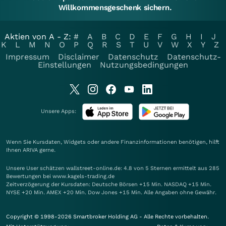
Willkommensgeschenk sichern.
Aktien von A - Z:
#
A
B
C
D
E
F
G
H
I
J
K
L
M
N
O
P
Q
R
S
T
U
V
W
X
Y
Z
Impressum
Disclaimer
Datenschutz
Datenschutz-
Einstellungen
Nutzungsbedingungen
Unsere Apps:
Wenn Sie Kursdaten, Widgets oder andere Finanzinformationen benötigen, hilft
Ihnen
ARIVA
gerne.
Unsere User schätzen wallstreet-online.de: 4.8 von 5 Sternen ermittelt aus 285
Bewertungen bei www.kagels-trading.de
Zeitverzögerung der Kursdaten: Deutsche Börsen +15 Min. NASDAQ +15 Min.
NYSE +20 Min. AMEX +20 Min. Dow Jones +15 Min. Alle Angaben ohne Gewähr.
Copyright © 1998-2026 Smartbroker Holding AG - Alle Rechte vorbehalten.