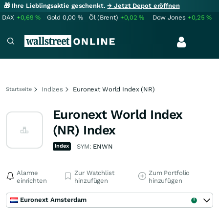
🎁 Ihre Lieblingsaktie geschenkt.
→ Jetzt Depot eröffnen
DAX
+0,69
%
Gold
0,00
%
Öl (Brent)
+0,02
%
Dow Jones
+0,25
%
Indizes
Euronext World Index (NR)
Startseite
Euronext World Index
(NR) Index
Index
SYM:
ENWN
Alarme
Zur Watchlist
Zum Portfolio
einrichten
hinzufügen
hinzufügen
Euronext Amsterdam