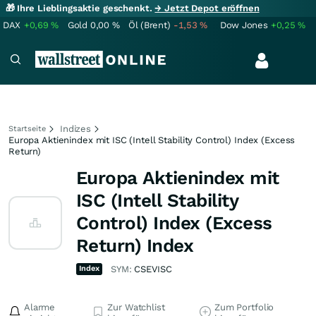
🎁 Ihre Lieblingsaktie geschenkt.
→ Jetzt Depot eröffnen
DAX
+0,69
%
Gold
0,00
%
Öl (Brent)
-1,53
%
Dow Jones
+0,25
%
Indizes
Startseite
Europa Aktienindex mit ISC (Intell Stability Control) Index (Excess
Return)
Europa Aktienindex mit
ISC (Intell Stability
Control) Index (Excess
Return) Index
Index
SYM:
CSEVISC
Alarme
Zur Watchlist
Zum Portfolio