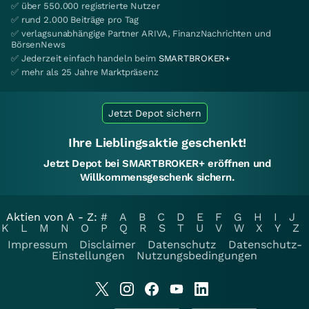
✅ über 550.000 registrierte Nutzer
✅ rund 2.000 Beiträge pro Tag
✅ verlagsunabhängige Partner ARIVA, FinanzNachrichten und
BörsenNews
✅ Jederzeit einfach handeln beim
SMARTBROKER+
✅ mehr als 25 Jahre Marktpräsenz
Jetzt Depot sichern
Ihre Lieblingsaktie geschenkt!
Jetzt Depot bei SMARTBROKER+ eröffnen und
Willkommensgeschenk sichern.
Aktien von A - Z:
#
A
B
C
D
E
F
G
H
I
J
K
L
M
N
O
P
Q
R
S
T
U
V
W
X
Y
Z
Impressum
Disclaimer
Datenschutz
Datenschutz-
Einstellungen
Nutzungsbedingungen