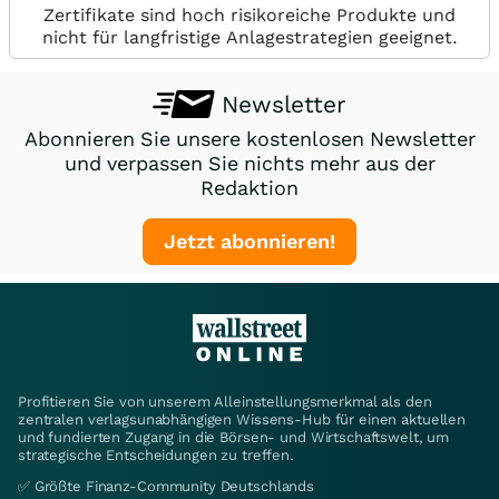
Zertifikate sind hoch risikoreiche Produkte und
nicht für langfristige Anlagestrategien geeignet.
Newsletter
Abonnieren Sie unsere kostenlosen Newsletter
und verpassen Sie nichts mehr aus der
Redaktion
Jetzt abonnieren!
Profitieren Sie von unserem Alleinstellungsmerkmal als den
zentralen verlagsunabhängigen Wissens-Hub für einen aktuellen
und fundierten Zugang in die Börsen- und Wirtschaftswelt, um
strategische Entscheidungen zu treffen.
✅ Größte Finanz-Community Deutschlands