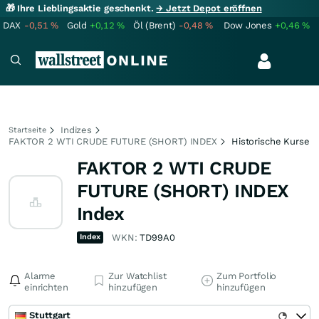
🎁 Ihre Lieblingsaktie geschenkt.
→ Jetzt Depot eröffnen
DAX
-0,51
%
Gold
+0,12
%
Öl (Brent)
-0,48
%
Dow Jones
+0,46
%
Indizes
Startseite
FAKTOR 2 WTI CRUDE FUTURE (SHORT) INDEX
Historische Kurse
FAKTOR 2 WTI CRUDE
FUTURE (SHORT) INDEX
Index
Index
WKN:
TD99A0
Alarme
Zur Watchlist
Zum Portfolio
einrichten
hinzufügen
hinzufügen
Stuttgart