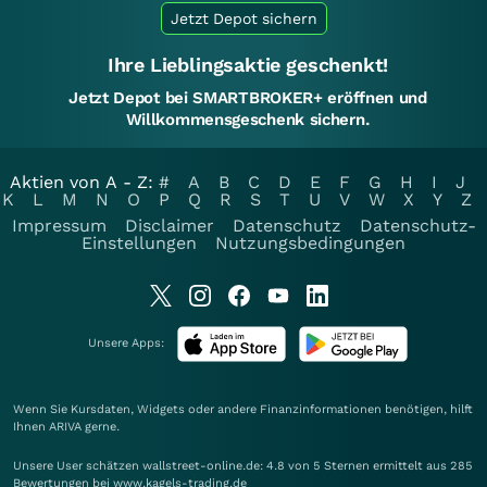
Jetzt Depot sichern
Ihre Lieblingsaktie geschenkt!
Jetzt Depot bei SMARTBROKER+ eröffnen und
Willkommensgeschenk sichern.
Aktien von A - Z:
#
A
B
C
D
E
F
G
H
I
J
K
L
M
N
O
P
Q
R
S
T
U
V
W
X
Y
Z
Impressum
Disclaimer
Datenschutz
Datenschutz-
Einstellungen
Nutzungsbedingungen
Unsere Apps:
Wenn Sie Kursdaten, Widgets oder andere Finanzinformationen benötigen, hilft
Ihnen
ARIVA
gerne.
Unsere User schätzen wallstreet-online.de: 4.8 von 5 Sternen ermittelt aus 285
Bewertungen bei www.kagels-trading.de