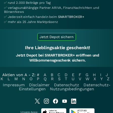
✅ rund 2.000 Beiträge pro Tag
✅ verlagsunabhängige Partner ARIVA, FinanzNachrichten und
BörsenNews
✅ Jederzeit einfach handeln beim
SMARTBROKER+
✅ mehr als 25 Jahre Marktpräsenz
Jetzt Depot sichern
Ihre Lieblingsaktie geschenkt!
Jetzt Depot bei SMARTBROKER+ eröffnen und
Willkommensgeschenk sichern.
Aktien von A - Z:
#
A
B
C
D
E
F
G
H
I
J
K
L
M
N
O
P
Q
R
S
T
U
V
W
X
Y
Z
Impressum
Disclaimer
Datenschutz
Datenschutz-
Einstellungen
Nutzungsbedingungen
Unsere Apps: