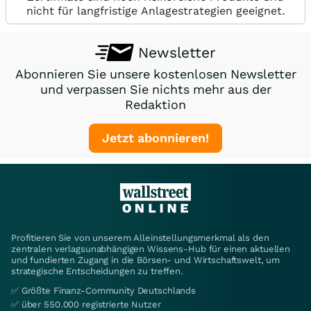
nicht für langfristige Anlagestrategien geeignet.
Newsletter
Abonnieren Sie unsere kostenlosen Newsletter
und verpassen Sie nichts mehr aus der
Redaktion
Jetzt abonnieren!
Profitieren Sie von unserem Alleinstellungsmerkmal als den
zentralen verlagsunabhängigen Wissens-Hub für einen aktuellen
und fundierten Zugang in die Börsen- und Wirtschaftswelt, um
strategische Entscheidungen zu treffen.
✅ Größte Finanz-Community Deutschlands
✅ über 550.000 registrierte Nutzer