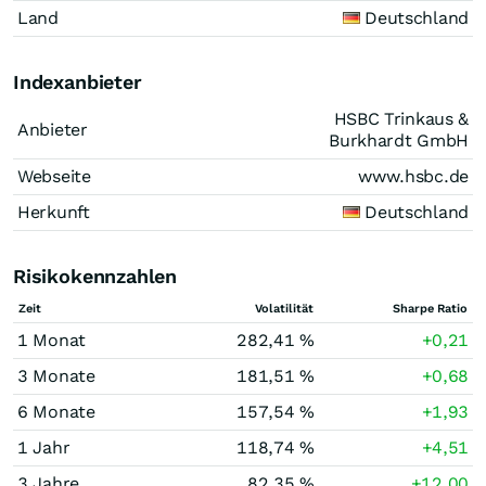
Land
Deutschland
Indexanbieter
HSBC Trinkaus &
Anbieter
Burkhardt GmbH
Webseite
www.hsbc.de
Herkunft
Deutschland
Risikokennzahlen
Zeit
Volatilität
Sharpe Ratio
1 Monat
282,41 %
+0,21
3 Monate
181,51 %
+0,68
6 Monate
157,54 %
+1,93
1 Jahr
118,74 %
+4,51
3 Jahre
82,35 %
+12,00