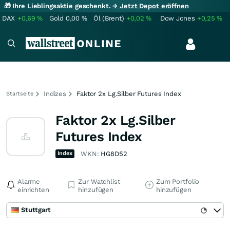
🎁 Ihre Lieblingsaktie geschenkt.
→ Jetzt Depot eröffnen
DAX
+0,69
%
Gold
0,00
%
Öl (Brent)
+0,02
%
Dow Jones
+0,25
%
Indizes
Faktor 2x Lg.Silber Futures Index
Startseite
Faktor 2x Lg.Silber
Futures Index
Index
WKN:
HG8D52
Alarme
Zur Watchlist
Zum Portfolio
einrichten
hinzufügen
hinzufügen
Stuttgart