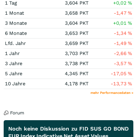
1 Tag
3,604
PKT
+0,02
%
1 Monat
3,658
PKT
-1,47
%
3 Monate
3,604
PKT
+0,01
%
6 Monate
3,653
PKT
-1,34
%
Lfd. Jahr
3,659
PKT
-1,49
%
1 Jahr
3,703
PKT
-2,66
%
3 Jahre
3,738
PKT
-3,57
%
5 Jahre
4,345
PKT
-17,05
%
10 Jahre
4,178
PKT
-13,73
%
mehr Performancedaten »
Forum
Noch keine Diskussion zu FID SUS GO BOND
EUR Index Indicative Net Asset Values