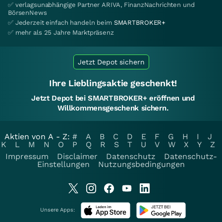
✅ verlagsunabhängige Partner ARIVA, FinanzNachrichten und
BörsenNews
✅ Jederzeit einfach handeln beim
SMARTBROKER+
✅ mehr als 25 Jahre Marktpräsenz
Jetzt Depot sichern
Ihre Lieblingsaktie geschenkt!
Jetzt Depot bei SMARTBROKER+ eröffnen und
Willkommensgeschenk sichern.
Aktien von A - Z:
#
A
B
C
D
E
F
G
H
I
J
K
L
M
N
O
P
Q
R
S
T
U
V
W
X
Y
Z
Impressum
Disclaimer
Datenschutz
Datenschutz-
Einstellungen
Nutzungsbedingungen
Unsere Apps: