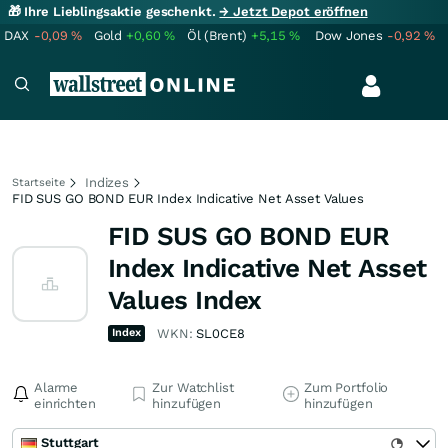
🎁 Ihre Lieblingsaktie geschenkt.
→ Jetzt Depot eröffnen
DAX
-0,09
%
Gold
+0,60
%
Öl (Brent)
+5,15
%
Dow Jones
-0,92
%
Indizes
Startseite
FID SUS GO BOND EUR Index Indicative Net Asset Values
FID SUS GO BOND EUR
Index Indicative Net Asset
Values Index
Index
WKN:
SL0CE8
Alarme
Zur Watchlist
Zum Portfolio
einrichten
hinzufügen
hinzufügen
Stuttgart