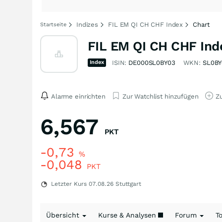
Indizes
FIL EM QI CH CHF Index
Chart
Startseite
FIL EM QI CH CHF Ind
Index
ISIN:
DE000SL0BY03
WKN:
SL0BY
Alarme einrichten
Zur Watchlist hinzufügen
Zu
6,567
PKT
-0,73
%
-0,048
PKT
Letzter Kurs
07.08.26
Stuttgart
Übersicht
Kurse & Analysen
Forum
T