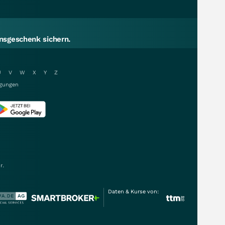
sgeschenk sichern.
U
V
W
X
Y
Z
gungen
r.
Daten & Kurse von: