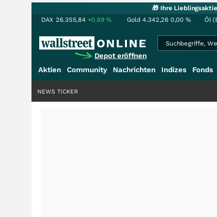
🎁 Ihre Lieblingsakt
DAX
26.355,84
+0,69
%
Gold
4.342,26
0,00
%
Öl (
Depot eröffnen
Aktien
Community
Nachrichten
Indizes
Fonds
NEWS TICKER