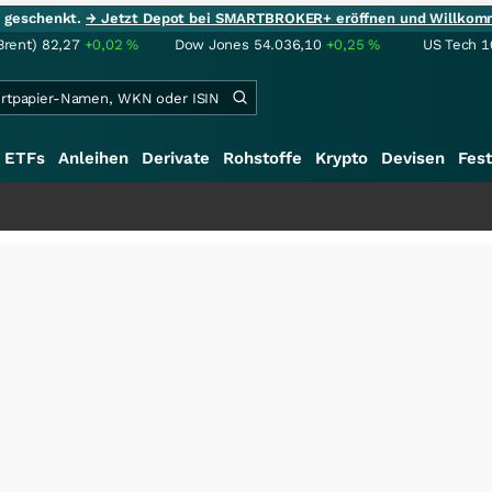
ie geschenkt.
→ Jetzt Depot bei SMARTBROKER+ eröffnen und Willkom
Brent)
82,27
+0,02
%
Dow Jones
54.036,10
+0,25
%
US Tech 1
ETFs
Anleihen
Derivate
Rohstoffe
Krypto
Devisen
Fest