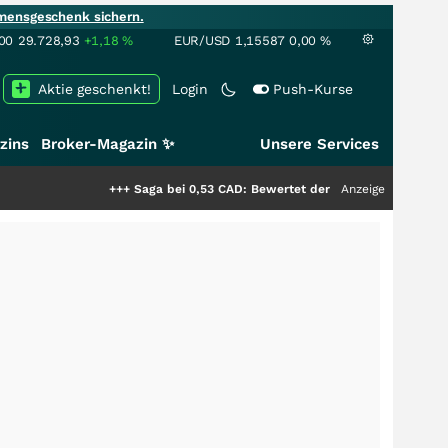
mensgeschenk sichern.
00
29.728,93
+1,18
%
EUR/USD
1,15587
0,00
%
Aktie geschenkt!
Login
Push-Kurse
zins
Broker-Magazin ✨
Unsere Services
+++
Saga bei 0,53 CAD: Bewertet der Markt noch immer nur die 
Anzeige