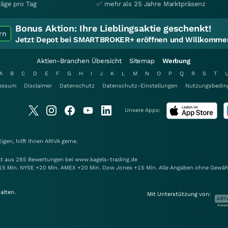
räge pro Tag
✅ mehr als 25 Jahre Marktpräsenz
Bonus Aktion:
Ihre Lieblingsaktie geschenkt!
rn
Jetzt Depot bei SMARTBROKER+ eröffnen und Willkommen
Aktien-Branchen Übersicht
Sitemap
Werbung
A
B
C
D
E
F
G
H
I
J
K
L
M
N
O
P
Q
R
S
T
essum
Disclaimer
Datenschutz
Datenschutz-Einstellungen
Nutzungsbedin
Unsere Apps:
gen, hilft Ihnen
ARIVA
gerne.
elt aus 285 Bewertungen bei www.kagels-trading.de
15 Min. NYSE +20 Min. AMEX +20 Min. Dow Jones +15 Min. Alle Angaben ohne Gewäh
alten.
Mit Unterstützung von: