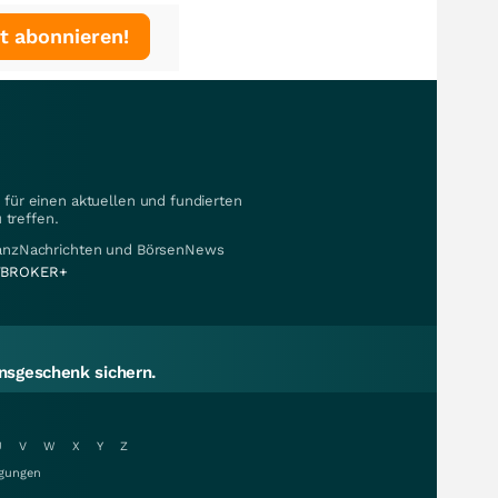
t abonnieren!
für einen aktuellen und fundierten
 treffen.
nanzNachrichten und BörsenNews
BROKER+
sgeschenk sichern.
U
V
W
X
Y
Z
gungen