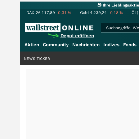
🎁 Ihre Lieblingsakt
DAX
26.117,89
-0,31
%
Gold
4.239,24
-0,18
%
Öl (
Depot eröffnen
Aktien
Community
Nachrichten
Indizes
Fonds
NEWS TICKER