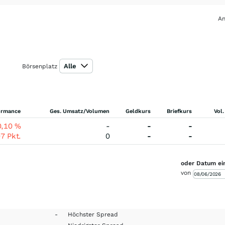
An
Alle
Börsenplatz
ormance
Ges. Umsatz/Volumen
Geldkurs
Briefkurs
Vol.
0,10
%
-
-
-
07
Pkt.
0
-
-
oder Datum ei
von
-
Höchster Spread