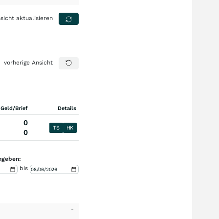
sicht aktualisieren
vorherige Ansicht
 Geld/Brief
Details
0
TS
HK
0
ngeben:
bis
-