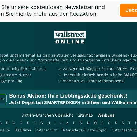
 Sie unsere kostenlosen Newsletter und
Jetz
n Sie nichts mehr aus der Redaktion
instellungsmerkmal als den zentralen verlagsunabhängigen Wissens-Hub 
 in die Börsen- und Wirtschaftswelt, um strategische Entscheidungen zu
Community Deutschlands
✅ verlagsunabhängige Partner ARIVA, Fi
gistrierte Nutzer
✅ Jederzeit einfach handeln beim
SMART
räge pro Tag
✅ mehr als 25 Jahre Marktpräsenz
Bonus Aktion:
Ihre Lieblingsaktie geschenkt!
rn
Jetzt Depot bei SMARTBROKER+ eröffnen und Willkommen
Aktien-Branchen Übersicht
Sitemap
Werbung
A
B
C
D
E
F
G
H
I
J
K
L
M
N
O
P
Q
R
S
T
essum
Disclaimer
Datenschutz
Datenschutz-Einstellungen
Nutzungsbedin