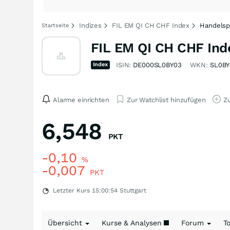
Indizes
FIL EM QI CH CHF Index
Handelsp
Startseite
FIL EM QI CH CHF Ind
Index
ISIN:
DE000SL0BY03
WKN:
SL0BY
Alarme einrichten
Zur Watchlist hinzufügen
Zu
6,548
PKT
-0,10
%
-0,007
PKT
Letzter Kurs
15:00:54
Stuttgart
Übersicht
Kurse & Analysen
Forum
T