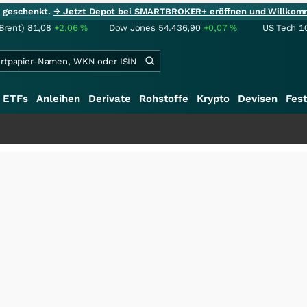
ie geschenkt.
→ Jetzt Depot bei SMARTBROKER+ eröffnen und Willkom
Brent)
81,08
+2,06
%
Dow Jones
54.436,90
+0,07
%
US Tech 1
ETFs
Anleihen
Derivate
Rohstoffe
Krypto
Devisen
Fest