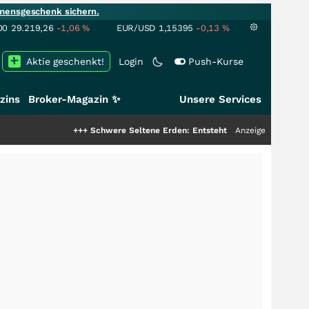
mensgeschenk sichern.
00
29.219,26
-1,06
%
EUR/USD
1,15395
-0,13
%
Aktie geschenkt!
Login
Push-Kurse
zins
Broker-Magazin ✨
Unsere Services
+++
Schwere Seltene Erden: Entsteht hier die nächste Milliarden
Anzeige