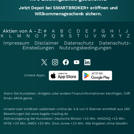
Jetzt Depot bei SMARTBROKER+ eröffnen und
Willkommensgeschenk sichern.
Aktien von A - Z:
#
A
B
C
D
E
F
G
H
I
J
K
L
M
N
O
P
Q
R
S
T
U
V
W
X
Y
Z
Impressum
Disclaimer
Datenschutz
Datenschutz-
Einstellungen
Nutzungsbedingungen
Unsere Apps:
Wenn Sie Kursdaten, Widgets oder andere Finanzinformationen benötigen, hilft
Ihnen
ARIVA
gerne.
Unsere User schätzen wallstreet-online.de: 4.8 von 5 Sternen ermittelt aus 285
Bewertungen bei www.kagels-trading.de
Zeitverzögerung der Kursdaten: Deutsche Börsen +15 Min. NASDAQ +15 Min.
NYSE +20 Min. AMEX +20 Min. Dow Jones +15 Min. Alle Angaben ohne Gewähr.