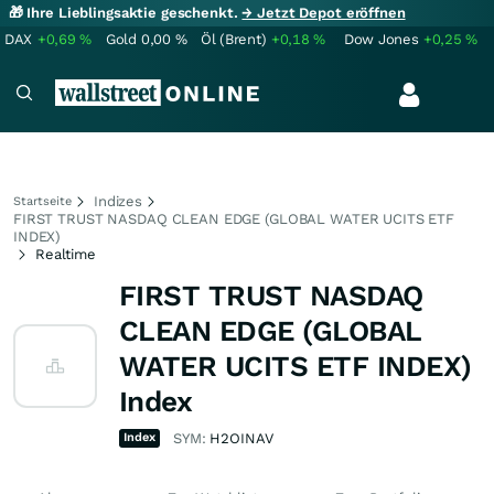
🎁 Ihre Lieblingsaktie geschenkt.
→ Jetzt Depot eröffnen
DAX
+0,69
%
Gold
0,00
%
Öl (Brent)
+0,18
%
Dow Jones
+0,25
%
Indizes
Startseite
FIRST TRUST NASDAQ CLEAN EDGE (GLOBAL WATER UCITS ETF
INDEX)
Realtime
FIRST TRUST NASDAQ
CLEAN EDGE (GLOBAL
WATER UCITS ETF INDEX)
Index
Index
SYM:
H2OINAV