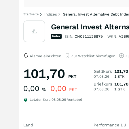
Indizes
General Invest Alternative Debt Inde
Startseite
General Invest Altern
Index
ISIN:
CH0511126879
WKN:
A26R
Alarme einrichten
Zur Watchlist hinzufügen
Zu
101,70
Geldkurs
101,70
PKT
07.08.26
1
STK
Briefkurs
101,70
0,00
0,00
%
PKT
07.08.26
1
STK
Letzter Kurs
06.08.26
Vontobel
Land
Performance 1 J