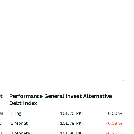
bt
Performance General Invest Alternative
Debt Index
el
1 Tag
101,70
PKT
0,00
%
KT
1 Monat
101,79
PKT
-0,08
%
%
3 Monate
101,96
PKT
-0,25
%