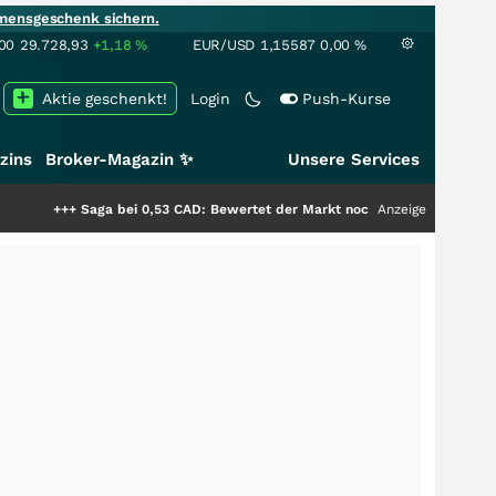
mensgeschenk sichern.
00
29.728,93
+1,18
%
EUR/USD
1,15587
0,00
%
Aktie geschenkt!
Login
Push-Kurse
zins
Broker-Magazin ✨
Unsere Services
Saga bei 0,53 CAD: Bewertet der Markt noch immer nur die Hälfte der Stor
Anzeige