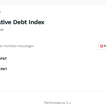
x
ative Debt Index
HY
V
m Portfolio hinzufügen
PKT
PKT
Performance 3 J