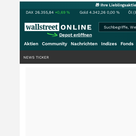
🎁 Ihre Lieblingsakt
DAX
26.355,84
+0,69
%
Gold
4.342,26
0,00
%
Öl (
Depot eröffnen
Aktien
Community
Nachrichten
Indizes
Fonds
NEWS TICKER