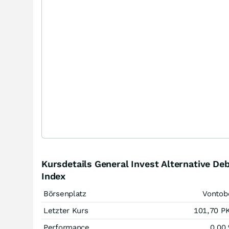
Kursdetails General Invest Alternative De
Index
Börsenplatz
Vontob
Letzter Kurs
101,70
P
Performance
0,00