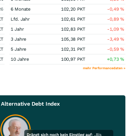
26
6 Monate
102,20
PKT
-0,49
%
KT
Lfd. Jahr
102,61
PKT
-0,89
%
KT
1 Jahr
102,83
PKT
-1,09
%
KT
3 Jahre
105,38
PKT
-3,49
%
KT
5 Jahre
102,31
PKT
-0,59
%
KT
10 Jahre
100,97
PKT
+0,73
%
mehr Performancedaten »
 Alternative Debt Index