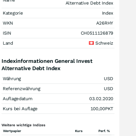
Name
Alternative Debt Index
Kategorie
Index
WKN
A26RHY
ISIN
CH0511126879
Land
Schweiz
Indexinformationen General Invest
Alternative Debt Index
Währung
USD
Referenzwährung
USD
Auflagedatum
03.02.2020
Kurs bei Auflage
100,00
PKT
Weitere wichtige Indizes
Wertpapier
Kurs
Perf. %