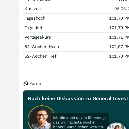
Kurszeit
06.08.
Tageshoch
101,70
P
Tagestief
101,70
P
Vortageskurs
101,71
P
52-Wochen Hoch
102,97
P
52-Wochen Tief
101,70
P
Forum
Noch keine Diskussion zu General Invest