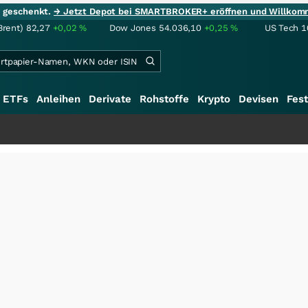
ie geschenkt.
→ Jetzt Depot bei SMARTBROKER+ eröffnen und Willkom
Brent)
82,27
+0,02
%
Dow Jones
54.036,10
+0,25
%
US Tech 1
ETFs
Anleihen
Derivate
Rohstoffe
Krypto
Devisen
Fest
+++