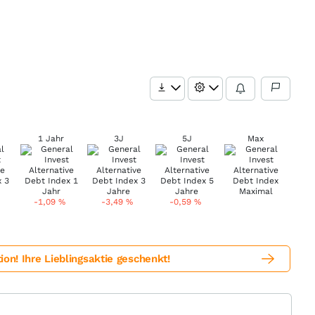
1 Jahr
3J
5J
Max
-1,09
%
-3,49
%
-0,59
%
! Ihre Lieblingsaktie geschenkt!