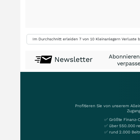
Im Durchschnitt erleiden 7 von 10 Kleinanlegern Verluste b
Abonnieren
Newsletter
verpasse
Profitieren Sie von unserem Alle
Zugang
✅ Größte Finanz-
✅ über 550.000 re
✅ rund 2.000 Beit