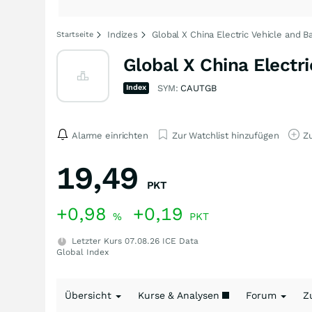
Indizes
Global X China Electric Vehicle and B
Startseite
Global X China Electr
Index
SYM:
CAUTGB
Alarme einrichten
Zur Watchlist hinzufügen
Zu
19,49
PKT
+0,98
+0,19
%
PKT
Letzter Kurs
07.08.26
ICE Data
Global Index
Übersicht
Kurse & Analysen
Forum
Z