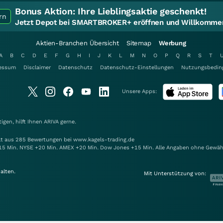
Bonus Aktion:
Ihre Lieblingsaktie geschenkt!
rn
Jetzt Depot bei SMARTBROKER+ eröffnen und Willkommen
Aktien-Branchen Übersicht
Sitemap
Werbung
A
B
C
D
E
F
G
H
I
J
K
L
M
N
O
P
Q
R
S
T
essum
Disclaimer
Datenschutz
Datenschutz-Einstellungen
Nutzungsbedin
Unsere Apps:
gen, hilft Ihnen
ARIVA
gerne.
elt aus 285 Bewertungen bei www.kagels-trading.de
15 Min. NYSE +20 Min. AMEX +20 Min. Dow Jones +15 Min. Alle Angaben ohne Gewäh
alten.
Mit Unterstützung von: