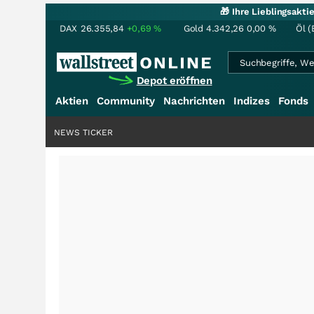
🎁 Ihre Lieblingsakt
DAX
26.355,84
+0,69
%
Gold
4.342,26
0,00
%
Öl (
Depot eröffnen
Aktien
Community
Nachrichten
Indizes
Fonds
NEWS TICKER