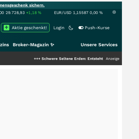
mensgeschenk sichern.
00
29.728,93
+1,18
%
EUR/USD
1,15587
0,00
%
Aktie geschenkt!
Login
Push-Kurse
zins
Broker-Magazin ✨
Unsere Services
+++
Schwere Seltene Erden: Entsteht hier die nächste Milliar
Anzeige