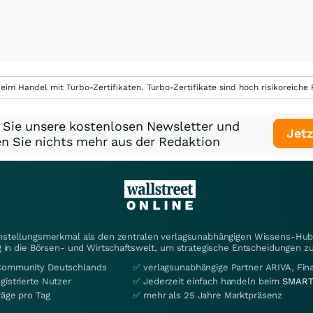
eim Handel mit Turbo-Zertifikaten. Turbo-Zertifikate sind hoch risikoreiche P
 Sie unsere kostenlosen Newsletter und
Jetz
n Sie nichts mehr aus der Redaktion
instellungsmerkmal als den zentralen verlagsunabhängigen Wissens-Hub 
 in die Börsen- und Wirtschaftswelt, um strategische Entscheidungen zu
Community Deutschlands
✅ verlagsunabhängige Partner ARIVA, Fi
gistrierte Nutzer
✅ Jederzeit einfach handeln beim
SMART
räge pro Tag
✅ mehr als 25 Jahre Marktpräsenz