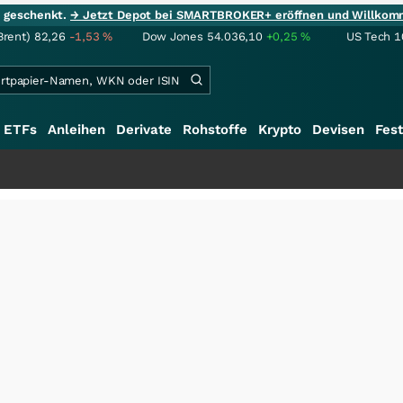
ie geschenkt.
→ Jetzt Depot bei SMARTBROKER+ eröffnen und Willkom
Brent)
82,26
-1,53
%
Dow Jones
54.036,10
+0,25
%
US Tech 1
ETFs
Anleihen
Derivate
Rohstoffe
Krypto
Devisen
Fest