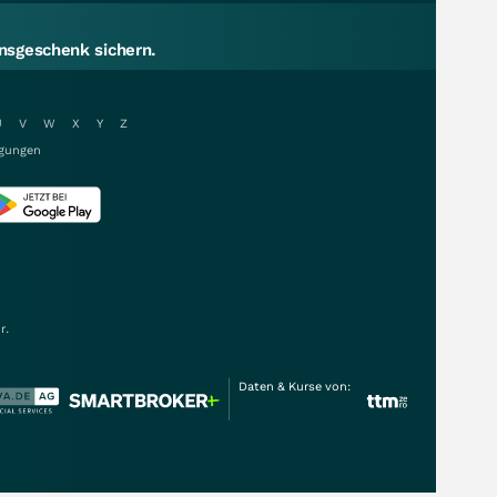
sgeschenk sichern.
U
V
W
X
Y
Z
gungen
r.
Daten & Kurse von: