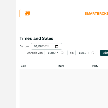
🎁
SMARTBROKER+
Times and Sales
Datum
Akt
Uhrzeit von
bis
Zeit
Kurs
Perf.