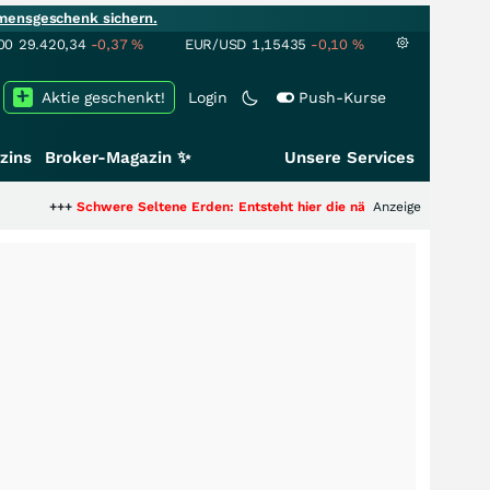
mensgeschenk sichern.
00
29.420,34
-0,37
%
EUR/USD
1,15435
-0,10
%
Aktie geschenkt!
Login
Push-Kurse
zins
Broker-Magazin ✨
Unsere Services
chwere Seltene Erden: Entsteht hier die nächste Milliardenstory?
Anzeige
+++