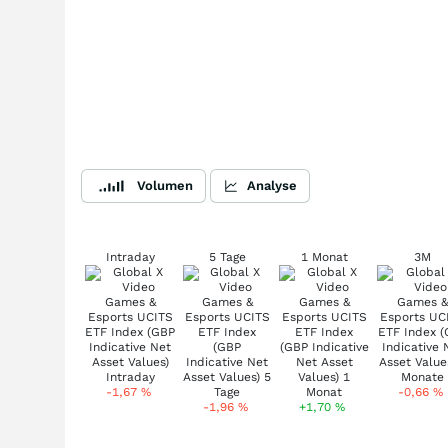
Volumen
Analyse
Intraday
5 Tage
1 Monat
3M
-1,67
%
-0,66
%
-1,96
%
+1,70
%