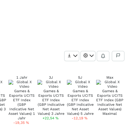
1 Jahr
3J
5J
Max
+22,54
%
-12,19
%
-19,35
%