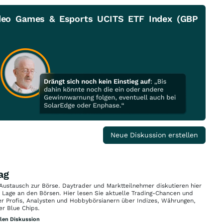
ideo Games & Esports UCITS ETF Index (GBP
Neue Diskussion erstellen
ag
 Austausch zur Börse. Daytrader und Marktteilnehmer diskutieren hier
n Lage an den Börsen. Hier lesen Sie aktuelle Trading-Chancen und
r Profis, Analysten und Hobbybörsianern über Indizes, Währungen,
er Blue Chips.
llen Diskussion