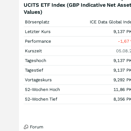
UCITS ETF Index (GBP Indicative Net Asse
Values)
Börsenplatz
ICE Data Global Ind
Letzter Kurs
9,137
P
Performance
-1,67
Kurszeit
05.08.
Tageshoch
9,137
P
Tagestief
9,137
P
Vortageskurs
9,292
P
52-Wochen Hoch
11,86
P
52-Wochen Tief
8,356
P
Forum