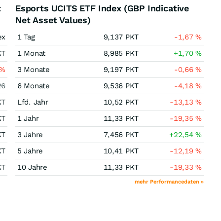
t
Esports UCITS ETF Index (GBP Indicative
Net Asset Values)
ex
1 Tag
9,137
PKT
-1,67
%
KT
1 Monat
8,985
PKT
+1,70
%
%
3 Monate
9,197
PKT
-0,66
%
26
6 Monate
9,536
PKT
-4,18
%
KT
Lfd. Jahr
10,52
PKT
-13,13
%
KT
1 Jahr
11,33
PKT
-19,35
%
KT
3 Jahre
7,456
PKT
+22,54
%
KT
5 Jahre
10,41
PKT
-12,19
%
KT
10 Jahre
11,33
PKT
-19,33
%
mehr Performancedaten »