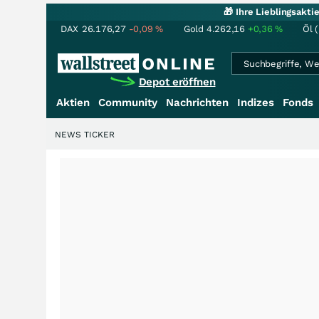
🎁 Ihre Lieblingsakt
DAX
26.176,27
-0,09
%
Gold
4.262,16
+0,36
%
Öl 
Depot eröffnen
Aktien
Community
Nachrichten
Indizes
Fonds
NEWS TICKER