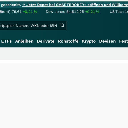
ie geschenkt.
→ Jetzt Depot bei SMARTBROKER+ eröffnen und Willkom
(Brent)
79,61
+0,21
%
Dow Jones
54.512,25
+0,21
%
US Tech 1
ETFs
Anleihen
Derivate
Rohstoffe
Krypto
Devisen
Fest
+++
S