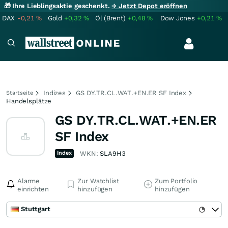
🎁 Ihre Lieblingsaktie geschenkt.
→ Jetzt Depot eröffnen
DAX
-0,21
%
Gold
+0,32
%
Öl (Brent)
+0,48
%
Dow Jones
+0,21
%
Indizes
GS DY.TR.CL.WAT.+EN.ER SF Index
Startseite
Handelsplätze
GS DY.TR.CL.WAT.+EN.ER
SF Index
Index
WKN:
SLA9H3
Alarme
Zur Watchlist
Zum Portfolio
einrichten
hinzufügen
hinzufügen
Stuttgart