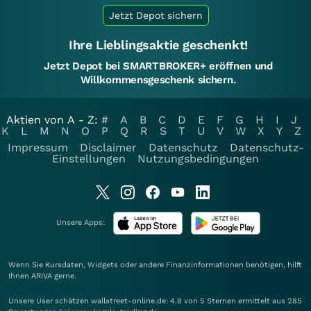
Jetzt Depot sichern
Ihre Lieblingsaktie geschenkt!
Jetzt Depot bei SMARTBROKER+ eröffnen und
Willkommensgeschenk sichern.
Aktien von A - Z:
#
A
B
C
D
E
F
G
H
I
J
K
L
M
N
O
P
Q
R
S
T
U
V
W
X
Y
Z
Impressum
Disclaimer
Datenschutz
Datenschutz-
Einstellungen
Nutzungsbedingungen
Unsere Apps:
Wenn Sie Kursdaten, Widgets oder andere Finanzinformationen benötigen, hilft
Ihnen
ARIVA
gerne.
Unsere User schätzen wallstreet-online.de: 4.8 von 5 Sternen ermittelt aus 285