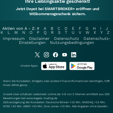
Ihre Lieblingsaktie geschenkt!
Jetzt Depot bei SMARTBROKER+ eröffnen und
Willkommensgeschenk sichern.
Aktien von A - Z:
#
A
B
C
D
E
F
G
H
I
J
K
L
M
N
O
P
Q
R
S
T
U
V
W
X
Y
Z
Impressum
Disclaimer
Datenschutz
Datenschutz-
Einstellungen
Nutzungsbedingungen
Unsere Apps:
Wenn Sie Kursdaten, Widgets oder andere Finanzinformationen benötigen, hilft
Ihnen
ARIVA
gerne.
Unsere User schätzen wallstreet-online.de: 4.8 von 5 Sternen ermittelt aus 285
Bewertungen bei www.kagels-trading.de
Zeitverzögerung der Kursdaten: Deutsche Börsen +15 Min. NASDAQ +15 Min.
NYSE +20 Min. AMEX +20 Min. Dow Jones +15 Min. Alle Angaben ohne Gewähr.