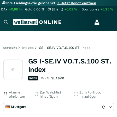
🎁 Ihre Lieblingsaktie geschenkt.
→ Jetzt Depot eröffnen
DAX
+0,69
%
Gold
0,00
%
Öl (Brent)
+0,02
%
Dow Jones
+0,25
%
Indizes
GS I-SE.IV VO.T.S.100 ST. Index
Startseite
GS I-SE.IV VO.T.S.100 ST.
Index
Index
WKN:
SLA8VR
Alarme
Zur Watchlist
Zum Portfolio
einrichten
hinzufügen
hinzufügen
Stuttgart