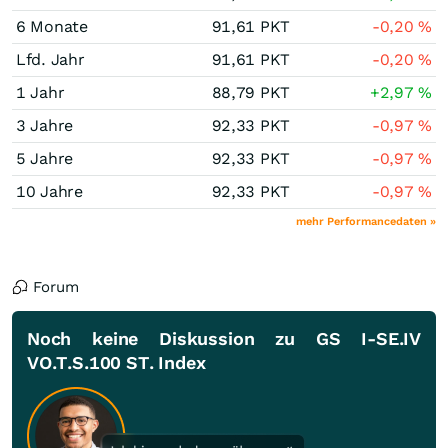
6 Monate
91,61
PKT
-0,20
%
Lfd. Jahr
91,61
PKT
-0,20
%
1 Jahr
88,79
PKT
+2,97
%
3 Jahre
92,33
PKT
-0,97
%
5 Jahre
92,33
PKT
-0,97
%
10 Jahre
92,33
PKT
-0,97
%
mehr Performancedaten »
Forum
Noch keine Diskussion zu GS I-SE.IV
VO.T.S.100 ST. Index